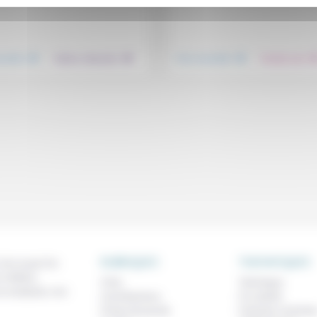
.
.
.
nsemble
Culture, éducation
Vivre ensemble
Prendre soin
RUBRIQUES
THEMATIQUES
 de ce que l'on
métiers,
À lire
Technique
os analyses, nos
Contributions
Foi, laïcité
Prises de parole
Femmes, homme