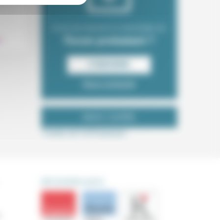
.
Envie de recevoir la newsletter du
Forum protestant ?
S‘INSCRIRE
Nous contacter
NOUS SUIVRE
Tweets de ForProtestant
DÉCOUVRIR AUSSI
s