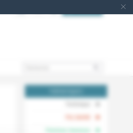
S‘INSCRIRE
.
THÉMATIQUES
.
Technique
.
Foi, laïcité
Femmes, hommes