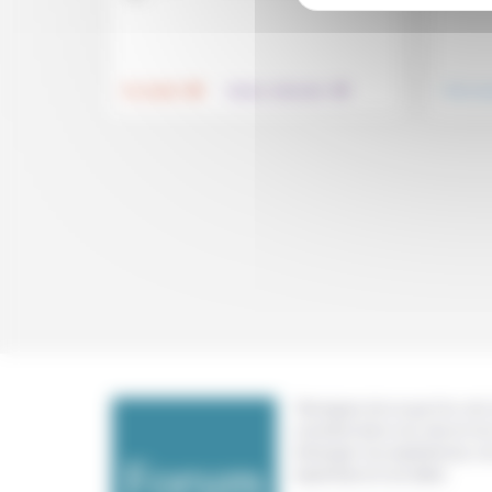
.
.
Foi, laïcité
Culture, éducation
Vivre e
Témoigner de ce que l'on voit,
constate dans nos vies et nos 
échanger nos expériences, n
expertises et nos idées