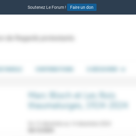
Soutenez Le Forum !
Faire un don
ion de Regards protestants
DE PAROLE
CONTRIBUTIONS
À DÉCOUVRIR
Marc Bloch et Les Rois
thaumaturges, 1924-2024
Du 12 décembre au 14 décembre 2024
06/12/2024