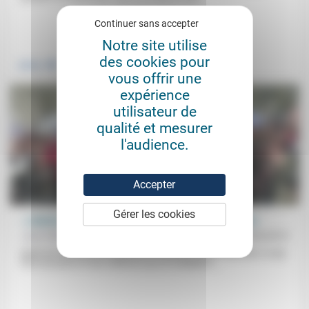
Continuer sans accepter
.
Notre site utilise
des cookies pour
Justice
vous offrir une
expérience
utilisateur de
qualité et mesurer
l'audience.
Accepter
Gérer les cookies
« Liberté, égalité, fraternité », une promesse à honorer
Jean-Pierre Rive
18/04/2015
Après les évènements de janvier, un besoin d’union nationale a surgi
face aux peurs et aux violences qui se multiplient....