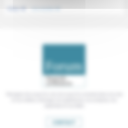
.
.
Politique
Vivre ensemble
Témoigner de ce que l'on voit, de ce que l'on constate dans nos vies
et nos métiers, échanger nos expériences, nos analyses, nos
expertises et nos idées
CONTACT