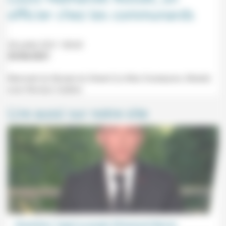
officier chez les communards
28 juillet 2021 18h30
25/06/2021
Mercredi du Musée du Désert (Le Mas Soubeyran, Mialet)
avec Nicolas Cadène
Lire aussi sur notre site
Dissolution: l’appel au peuple d’Emmanuel Macron