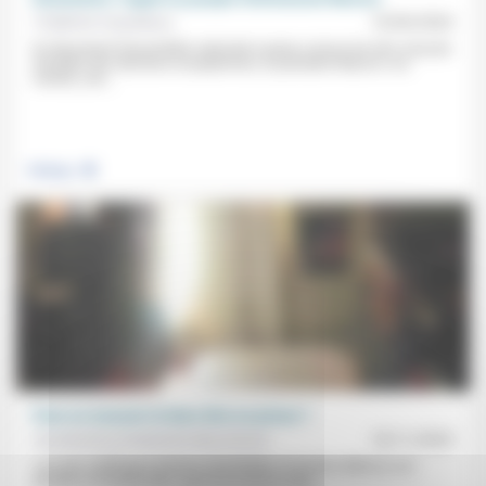
Frédérick Casadesus
10/06/2024
En dissolvant l’Assemblée nationale à peine connus les très mauvais
résultats des élections européennes, le président Macron «se
montre, une...
.
Politique
Peut-on mesurer le bien-être en prison ?
Aumônerie protestante des prisons
18/11/2023
Loin des mythiques prisons cinq étoiles, la vie des détenus est
pénible et d’autant plus «qu’il n’y a aucun outil...