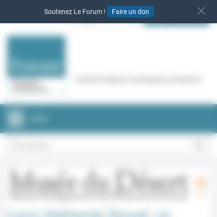
Panneau de gestion des cookies
Soutenez Le Forum !
Faire un don
S‘INSCRIRE
Cercle de réflexion de Regards protestants
MENU
Louis-Nathaniel Rossel, un