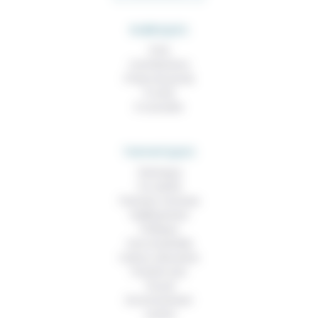
RUBRIQUES
À lire
Contributions
Prises de parole
À noter
À consulter
THEMATIQUES
Technique
Foi, laïcité
Femmes, hommes
Vieillissement
Politique
Vivre ensemble
Culture, éducation
Prendre soin
Travail
Environnement
Justice