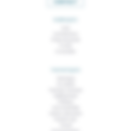
CONTACT
RUBRIQUES
À lire
Contributions
Prises de parole
À noter
À consulter
THEMATIQUES
Technique
Foi, laïcité
Femmes, hommes
Vieillissement
Politique
Vivre ensemble
Culture, éducation
Prendre soin
Travail