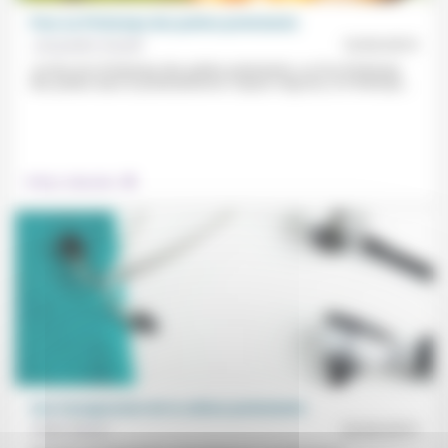
Pour un Printemps des poètes protestants
Jacqueline Assaël
10/03/2019
Je rêve d’un Printemps des poètes protestants, ou d’un Printemps
des poètes dans le protestantisme. Depuis vingt ans, le Printemps...
.
Culture, éducation
Une transgression de la culture protestante
Didier Sicard
22/03/2015