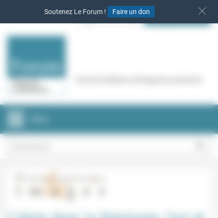
Panneau de gestion des cookies
Soutenez Le Forum !
Faire un don
S‘INSCRIRE
Cercle de réflexion de Regards protestants
MENU
L’idole dans la théologie, l’art et