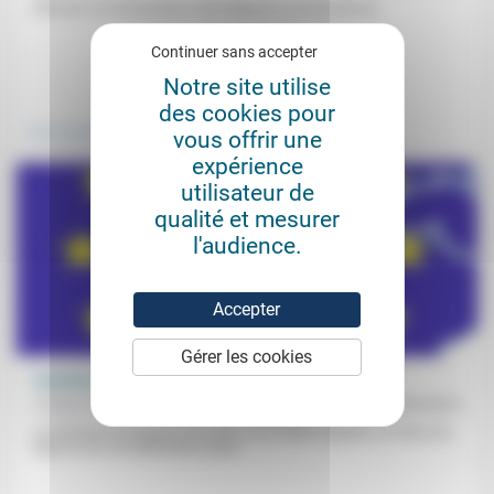
Réaction à la Déclaration interreligieuse sur la fin de vie.
Continuer sans accepter
Notre site utilise
.
.
des cookies pour
Vivre ensemble
Prendre soin
vous offrir une
expérience
utilisateur de
qualité et mesurer
l'audience.
Accepter
Gérer les cookies
Votation suisse : le syndrome de l’entre-soi
Frédéric Rognon
13/03/2014
Le 9 février, les Suisses ont voté, à une faible majorité, en faveur du
repli sur soi. Ce référendum pose...