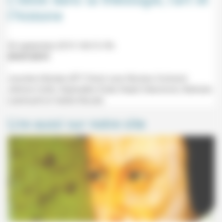
l’histoire
30 septembre 2019 14h15-19h
29/07/2019
Journée d'études (IPT, Paris) avec Nicolas Cochand,
Jérôme Cottin, Raphaëlle Ziadé, Ralph Dekoninck, Nathalie
Leenhardt et Valérie Nicolet.
Lire aussi sur notre site