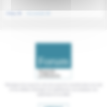
.
.
Politique
Vivre ensemble
Témoigner de ce que l'on voit, de ce que l'on constate dans nos vies
et nos métiers, échanger nos expériences, nos analyses, nos
expertises et nos idées