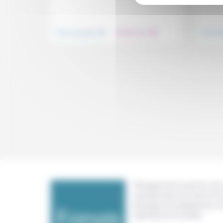
.
.
Vivre ensemble
Prendre soin
Vivre e
Témoigner de ce que l'on voit,
constate dans nos vies et nos 
échanger nos expériences, n
expertises et nos idées