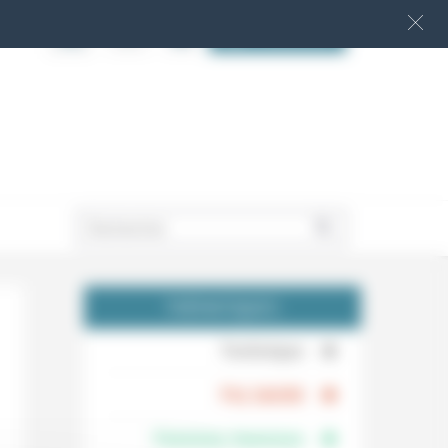
S‘INSCRIRE
.
THÉMATIQUES
.
Technique
.
Foi, laïcité
Femmes, hommes