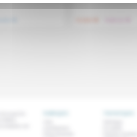
.
.
.
nsemble
Foi, laïcité
Prendre soin
RUBRIQUES
THEMATIQUES
 de ce que l'on
métiers,
À lire
Technique
os analyses, nos
Contributions
Foi, laïcité
Prises de parole
Femmes, homme