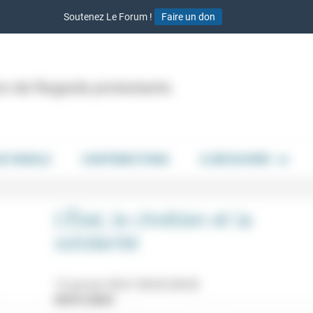
Soutenez Le Forum !
Faire un don
ion de Regards protestants
DE PAROLE
CONTRIBUTIONS
À DÉCOUVRIR
L’État, le chrétien et la
solidarité
13 janvier 2024 18h30-20h30
05/01/2024