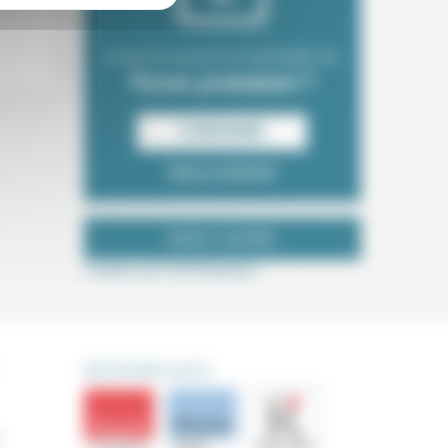
Envie de recevoir la newsletter du
Forum protestant ?
S‘INSCRIRE
Nous contacter
NOUS SUIVRE
Tweets de ForProtestant
DÉCOUVRIR AUSSI
s