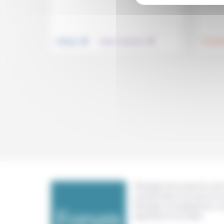
.
.
Politique
Culture, éducation
Foi, laïci
Témoigner de ce que l'on voit,
constate dans nos vies et nos 
échanger nos expériences, n
expertises et nos idées