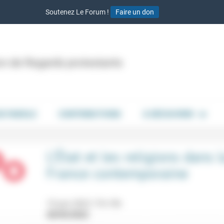
Soutenez Le Forum !
Faire un don
ion de Regards protestants
DE PAROLE
CONTRIBUTIONS
À DÉCOUVRIR
L’État et les religions dans l
France contemporaine
15 juin 2022 17h-19h
28/05/2022