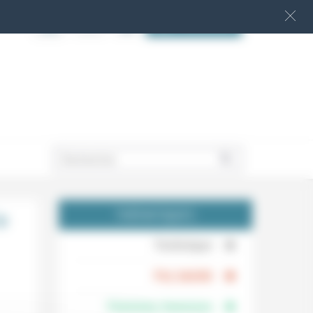
S‘INSCRIRE
.
a
THÉMATIQUES
.
Technique
.
Foi, laïcité
Femmes, hommes