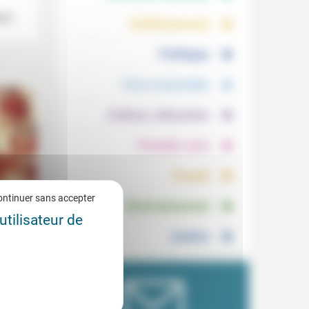
.
.
ain
Vieillissement
.
Politique
.
Vivre ensemble
.
Culture, éducation
.
Prendre soin
.
Travail
.
ontinuer sans accepter
Environnement
utilisateur de
Justice
2/2026
ner à
t être
vons...