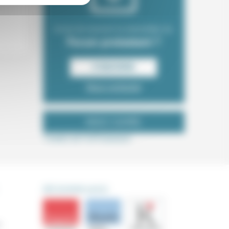
Envie de recevoir la newsletter du
Forum protestant ?
S‘INSCRIRE
Nous contacter
NOUS SUIVRE
Tweets de ForProtestant
DÉCOUVRIR AUSSI
s