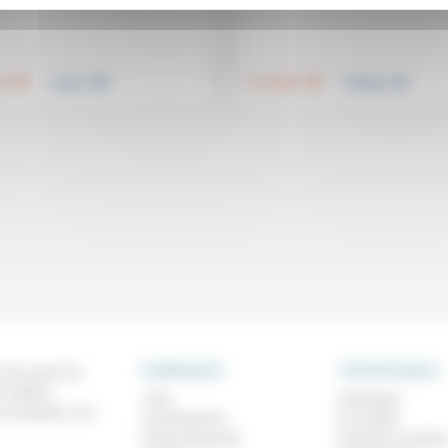
.
.
.
.
té
Justice
Foi, laïcité
Politique
RUBRIQUES
THEMATIQUES
 de ce que l'on
métiers,
À lire
Technique
os analyses, nos
Contributions
Foi, laïcité
Prises de parole
Femmes, homme