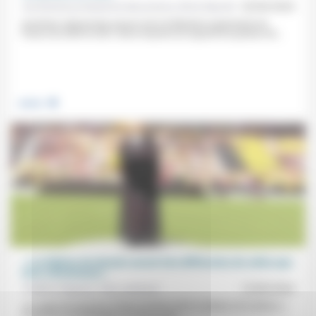
Aumônerie protestante des prisons, Brice Deymié
20/06/2024
Aumônier national des prisons de la Fédération protestante de
France de 2009 et 2021, Brice Deymié est aujourd’hui pasteur de...
.
Justice
« Les Églises de demain seront très différentes de celles que
nous connaissons »
Frédéric Rognon, Fritz Lienhard
13/09/2024
«Il s’agira de renoncer à fixer la limite entre le dedans et le dehors.»
Professeur de théologie en France puis...