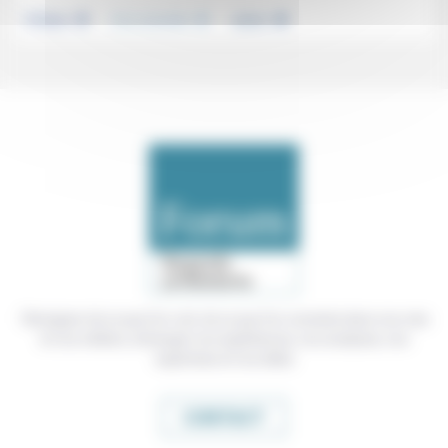
.
.
.
Politique
Vivre ensemble
Justice
Témoigner de ce que l'on voit, de ce que l'on constate dans nos vies
et nos métiers, échanger nos expériences, nos analyses, nos
expertises et nos idées
CONTACT