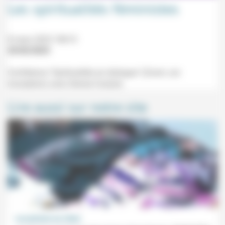
Les spiritualités féministes
8 mars 2023 18h15
25/02/2023
Conférence "Spiritualités en dialogue" (Zoom, sur
inscription) avec Denise Couture.
Lire aussi sur notre site
Les prisons au Liban