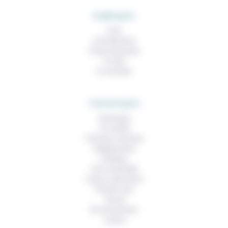
RUBRIQUES
À lire
Contributions
Prises de parole
À noter
À consulter
THEMATIQUES
Technique
Foi, laïcité
Femmes, hommes
Vieillissement
Politique
Vivre ensemble
Culture, éducation
Prendre soin
Travail
Environnement
Justice