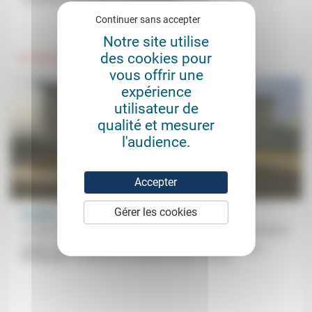
Continuer sans accepter
.
Notre site utilise
des cookies pour
Foi, laïcité
vous offrir une
expérience
utilisateur de
qualité et mesurer
l'audience.
Accepter
Gérer les cookies
Prisons : une « inefficacité totale »
Amélie Thierry
15/04/2017
Amélie Thierry est aumônière à la prison de Valence. Dans ce
témoignage recueilli pour le numéro La France vue de...