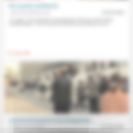
Être sauvé(s) (méditation)
Jean-Paul Sanfourche
25/05/2026
«Le salut, c’est entendre une parole plus forte que notre intime
condamnation, c’est recevoir le droit de recommencer et ne...
.
Foi, laïcité
L’exercice de la preuve et ses échappatoires
Frédéric de Coninck
01/06/2020