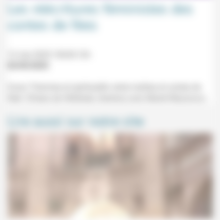
Les réécritures féministes des
contes de fées
12 mai 2025 10h30-12h
02/05/2025
Cours "Femmes et spiritualité: entre mythes et contes de
fées" (Palais de l'Athénée, Genève) avec Mariel Mazzocco.
Lire aussi sur notre site