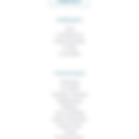
CONTACT
RUBRIQUES
À lire
Contributions
Prises de parole
À noter
À consulter
THEMATIQUES
Technique
Foi, laïcité
Femmes, hommes
Vieillissement
Politique
Vivre ensemble
Culture, éducation
Prendre soin
Travail
Environnement