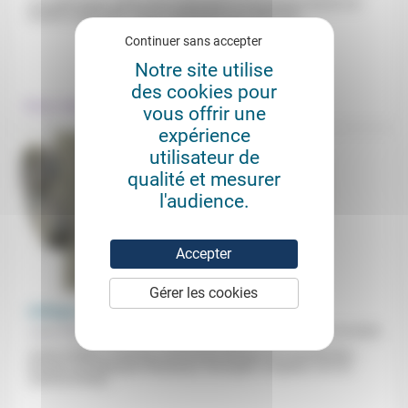
Les polémiques autour de la chloroquine et du docteur Raoult ont
montré à quel point «le jeu médiatique peut déformer...
Continuer sans accepter
.
Notre site utilise
des cookies pour
Culture, éducation
vous offrir une
expérience
utilisateur de
qualité et mesurer
l'audience.
Accepter
Gérer les cookies
L’Afrique dans la Bible
Jean-Pierre Anzala, Lévi Ngangura Manyanya
29/10/2025
«Dans la Bible, le dossier concernant l’Afrique est considérable»,
résume Lévi Ngangura Manyanya, théologien congolais, lors du
Jeudi du Défap...