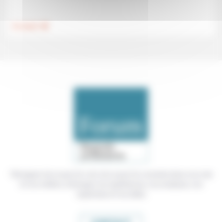
.
Foi, laïcité
Témoigner de ce que l'on voit, de ce que l'on constate dans nos vies
et nos métiers, échanger nos expériences, nos analyses, nos
expertises et nos idées