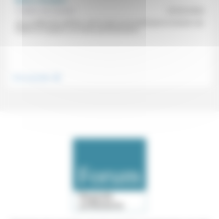
Moins c’est plus !
Frédéric de Coninck
23/02/2024
«En ce début de carême», est-ce que ce ne serait pas le moment «de
mettre en suspens, au moins provisoirement,...
.
Vivre ensemble