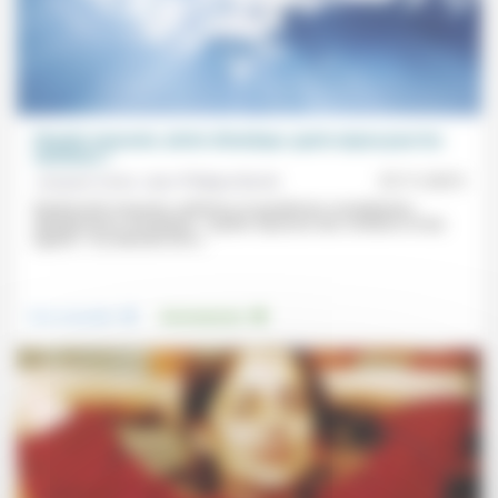
Planète menacée, alerte climatique, quels enjeux pour les
chrétiens ?
Jacques Varet, Jean-Philippe Barde
07/11/2015
Biodiversité menacée, pollutions et pandémies mondialisées,
dérèglements climatiques : quelles réponses des chrétiens et des
Eglises ? Qu’attendre de la...
.
.
Vivre ensemble
Environnement