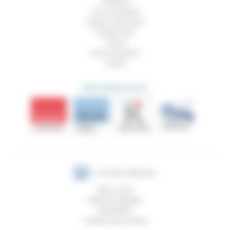
Politique
Vivre ensemble
Culture, éducation
Prendre soin
Travail
Environnement
Justice
DÉCOUVRIR AUSSI
Plan du site
Mentions légales
Newsletter
Gestion des cookies