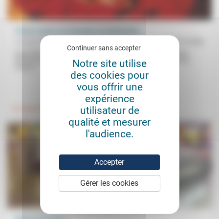
France Quéré, les femmes, le féminisme
Groupe Orsay
17/07/2026
Continuer sans accepter
Sous-titré Une relecture féministe collective, cet échange entre
femmes du Groupe Orsay et d’autres réseaux sur des textes de
Notre site utilise
France...
des cookies pour
vous offrir une
.
.
expérience
utilisateur de
Foi, laïcité
Femmes, hommes
qualité et mesurer
l'audience.
Accepter
Gérer les cookies