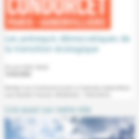
Les prérequis démocratiques de
la transition écologique
20 avril 2020 18h30
14/02/2020
Rendez-vous Condorcet (Lycée Le Corbusier, Aubervilliers)
avec Bastien François. Modération : Pierre Bonin.
Lire aussi sur notre site