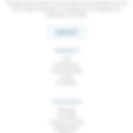
Témoigner de ce que l'on voit, de ce que l'on constate dans nos vies
et nos métiers, échanger nos expériences, nos analyses, nos
expertises et nos idées
CONTACT
RUBRIQUES
À lire
Contributions
Prises de parole
À noter
À consulter
THEMATIQUES
Technique
Foi, laïcité
Femmes, hommes
Vieillissement