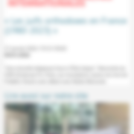
« Les juifs orthodoxes en France
(1980-2023) »
27 janvier 2026 17h15-19h30
09/01/2026
"Une minorité religieuse face à l'État laïque". Rencontre du
CERI (Sciences Po, Paris, sur inscription) autour du livre de
Frédéric Strack avec débat avec Nadia Marzouki.
Lire aussi sur notre site