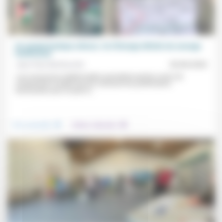
Un symptomatique silence. Ou l’étrange défaite du courage
intellectuel.
Jean-Paul Sanfourche
26/06/2026
«Les ressources intellectuelles permettent parfois moins de
comprendre la réalité que de construire les justifications
nécessaires pour ne pas la...
.
.
Vivre ensemble
Culture, éducation