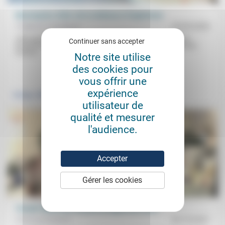
Municipales 2026: de la violence à l’espérance
Frédérick Casadesus
23/03/2026
«Des paroles dégradantes et dégradées» qui «nourrissent une
Continuer sans accepter
économie de la haine, les émotions négatives et ce que Spinoza
nomme...
Notre site utilise
des cookies pour
.
vous offrir une
expérience
Politique
utilisateur de
qualité et mesurer
l'audience.
Accepter
Gérer les cookies
Travail: luttes des classes ou lignes de front?
Forum protestant
02/10/2021