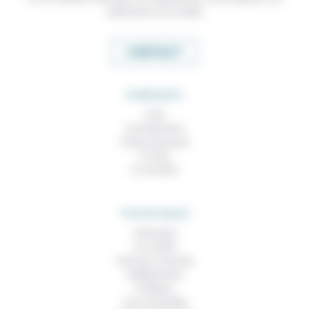
expertises et nos idées
CONTACT
RUBRIQUES
À lire
Contributions
Prises de parole
À noter
À consulter
THEMATIQUES
Technique
Foi, laïcité
Femmes, hommes
Vieillissement
Politique
Vivre ensemble