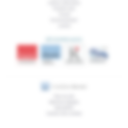
Culture, éducation
Prendre soin
Travail
Environnement
Justice
DÉCOUVRIR AUSSI
Plan du site
Mentions légales
Newsletter
Gestion des cookies