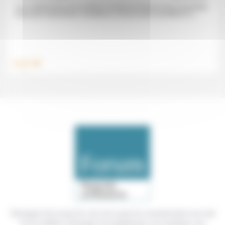
Les confinements ont scindé le monde du travail en trois ensembles
à peu près équivalents: travailleurs comme avant, travailleurs à...
.
Travail
Témoigner de ce que l'on voit, de ce que l'on constate dans nos vies
et nos métiers, échanger nos expériences, nos analyses, nos