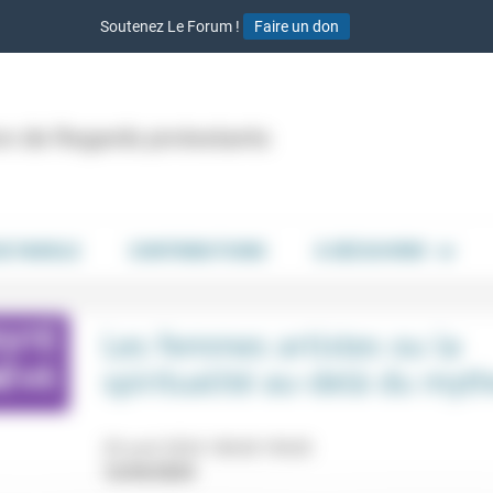
Soutenez Le Forum !
Faire un don
ion de Regards protestants
DE PAROLE
CONTRIBUTIONS
À DÉCOUVRIR
Les femmes artistes ou la
spiritualité au-delà du myt
29 avril 2024 18h30-19h30
12/04/2024