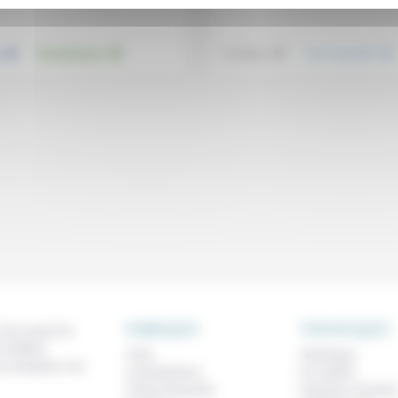
.
.
.
.
e
Environnement
Technique
Vivre ensemble
RUBRIQUES
THEMATIQUES
 de ce que l'on
métiers,
À lire
Technique
os analyses, nos
Contributions
Foi, laïcité
Prises de parole
Femmes, homme