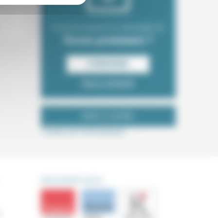
Envie de recevoir la newsletter du
Forum protestant ?
S‘INSCRIRE
Nous contacter
NOUS SUIVRE
Tweets de ForProtestant
DÉCOUVRIR AUSSI
s