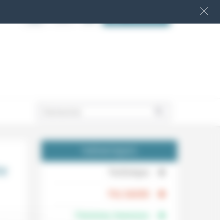
S‘INSCRIRE
.
THÉMATIQUES
he
.
Technique
.
Foi, laïcité
Femmes, hommes