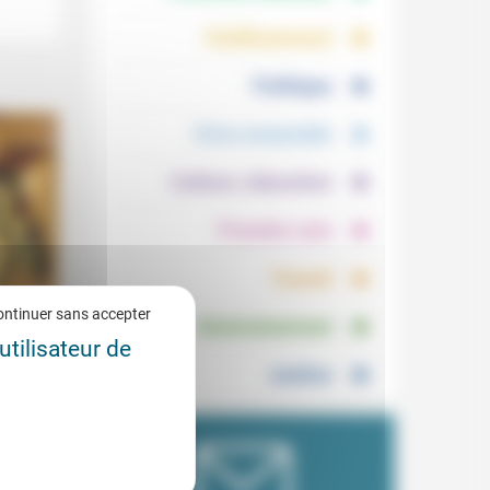
.
.
Vieillissement
.
Politique
.
Vivre ensemble
.
Culture, éducation
.
Prendre soin
.
Travail
.
ontinuer sans accepter
Environnement
es
utilisateur de
2/2026
Justice
re
r
.