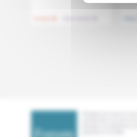
.
.
Foi, laïcité
Culture, éducation
Politiqu
Témoigner de ce que l'on voit,
constate dans nos vies et nos 
échanger nos expériences, n
expertises et nos idées