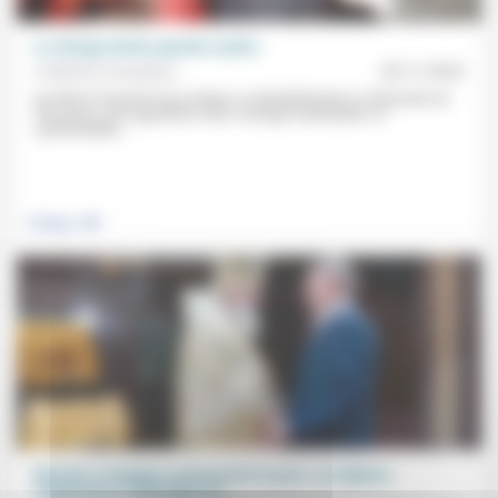
Le clivage droite-gauche (suite)
Frédérick Casadesus
20/11/2023
De Marcel Gauchet (qui analyse sa déstabilisation) à Alexandre de
Vitry (qui y voit l’opposition entre «énergie individuelle» et
«perfectibilité...
.
Politique
Résister à l’Empire, promouvoir la paix: Les Églises
s’opposent à l’idéologie du...