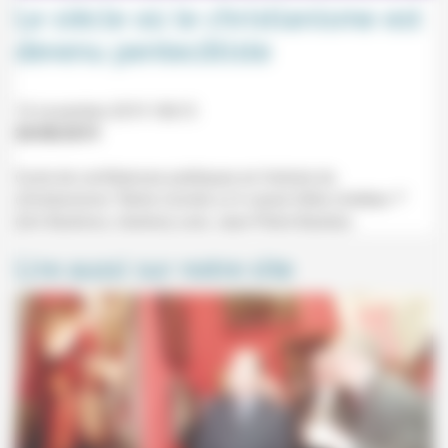
Le siècle où le christianisme est
devenu pentecôtiste
14 novembre 2019 18h15
20/08/2019
Cycle de conférences publiques en histoire du
christianisme "Notre monde a-t-il cessé d'être chrétien ?"
(Uni Bastions, Genève) avec Jean-Pierre Bastian.
Lire aussi sur notre site