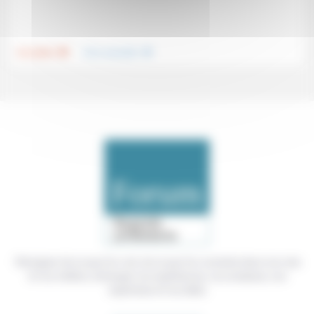
.
.
Foi, laïcité
Vivre ensemble
Témoigner de ce que l'on voit, de ce que l'on constate dans nos vies
et nos métiers, échanger nos expériences, nos analyses, nos
expertises et nos idées