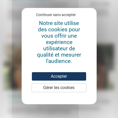
Conférence des Églises européennes
09/01/2026
Début décembre, 90 membres d’Églises protestantes et orthodoxes
européennes se sont retrouvées à Helsinki «pour se questionner sur
Continuer sans accepter
les soubassements...
Notre site utilise
.
.
des cookies pour
vous offrir une
Foi, laïcité
Politique
expérience
utilisateur de
qualité et mesurer
l'audience.
Accepter
Gérer les cookies
Parcours de la reconnaissance
Corinne Lanoir, Pascale Renaud-Grosbras
17/01/2025
«Il faut pouvoir se mettre d’accord sur ce sur quoi on n’est pas
d’accord.» À partir de son expérience dans...