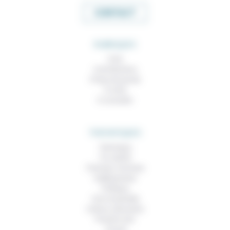
CONTACT
RUBRIQUES
À lire
Contributions
Prises de parole
À noter
À consulter
THEMATIQUES
Technique
Foi, laïcité
Femmes, hommes
Vieillissement
Politique
Vivre ensemble
Culture, éducation
Prendre soin
Travail