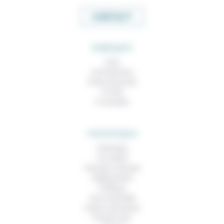
CONTACT
RUBRIQUES
À lire
Contributions
Prises de parole
À noter
À consulter
THEMATIQUES
Technique
Foi, laïcité
Femmes, hommes
Vieillissement
Politique
Vivre ensemble
Culture, éducation
Prendre soin