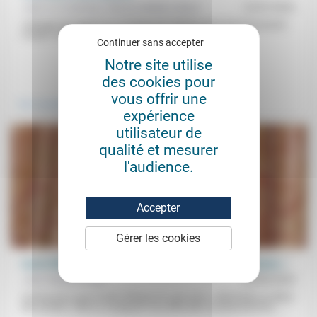
Jean-Luc Gadreau, Marion Muller-Colard
12/07/2022
«Changer de regard sur ce temps de l’adolescence qui est souvent
moqué, craint, pour en faire un éloge d’un temps...
Continuer sans accepter
Notre site utilise
.
des cookies pour
vous offrir une
Vivre ensemble
expérience
utilisateur de
qualité et mesurer
l'audience.
Accepter
Gérer les cookies
Carol Gilligan: de la « voix différente » à la « voix humaine »
Jean Hassenforder
25/04/2025
Connue pour avoir fondé l’éthique du care (soin, sollicitude) au début
des années 1980 en soulignant «les difficultés qu’éprouvent les...