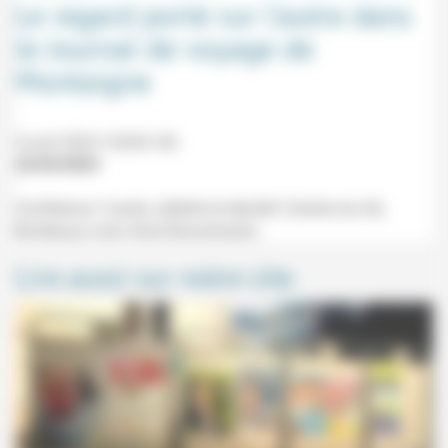
Le regard porté sur l’autre dans
le Journal de voyage de
Montaigne
4 avril 2024 12h30-14h
22/03/2024
Conférence "L'autre, altérité et identité" (Centre du Hâ,
Bordeaux) avec Anne Bouscharain.
Lire aussi sur notre site