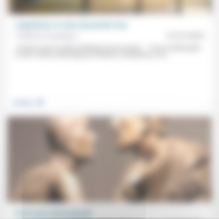
Législatives: le choc du premier tour
Frédérick Casadesus
01/07/2024
«Il pense que le métier politique lui est acquis» … Pour le philosophe
Lucien Jaume (interrogé par Frédérick Casadesus), les...
.
Politique
Partir pour mieux grandir