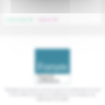
.
.
Femmes, hommes
Prendre soin
Témoigner de ce que l'on voit, de ce que l'on constate dans nos vies
et nos métiers, échanger nos expériences, nos analyses, nos
expertises et nos idées