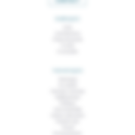
CONTACT
RUBRIQUES
À lire
Contributions
Prises de parole
À noter
À consulter
THEMATIQUES
Technique
Foi, laïcité
Femmes, hommes
Vieillissement
Politique
Vivre ensemble
Culture, éducation
Prendre soin
Travail
Environnement