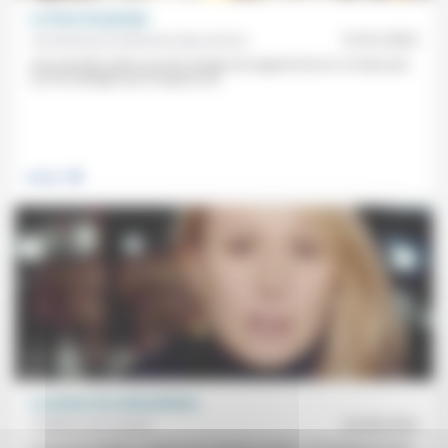
La force du groupe
Aumônerie protestante des prisons
27/01/2023
Une première prière qui fait changer de regard et de vie. Un discours
sur la montagne qui a toujours du...
.
Justice
Le poison du nationalisme
Frédéric de Coninck
26/08/2024