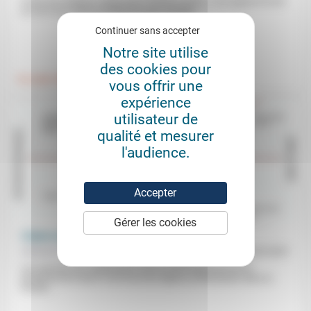
Si tant de chrétiens votent pour l’extrême droite, c’est apparemment
au nom d’un retour à l’ordre et à une «morale...
Continuer sans accepter
.
.
Notre site utilise
des cookies pour
Foi, laïcité
Politique
vous offrir une
expérience
utilisateur de
qualité et mesurer
l'audience.
Accepter
Gérer les cookies
L’Église hybride
Antonin Ficatier
12/02/2021
Les mesures de confinement suite au développement de la
pandémie de Covid-19 ont forcé les Églises protestantes dans le
monde...