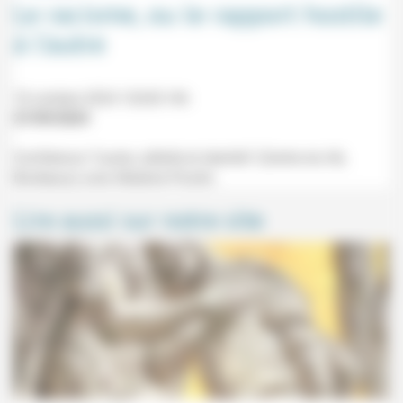
Le racisme, ou le rapport hostile
à l’autre
10 octobre 2024 12h30-14h
27/09/2024
Conférence "L'autre, altérité et identité" (Centre du Hâ,
Bordeaux) avec Maleine Picotin.
Lire aussi sur notre site