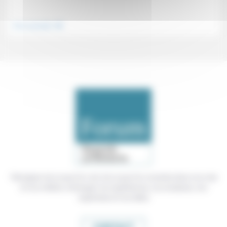
.
Vivre ensemble
Témoigner de ce que l'on voit, de ce que l'on constate dans nos vies
et nos métiers, échanger nos expériences, nos analyses, nos
expertises et nos idées