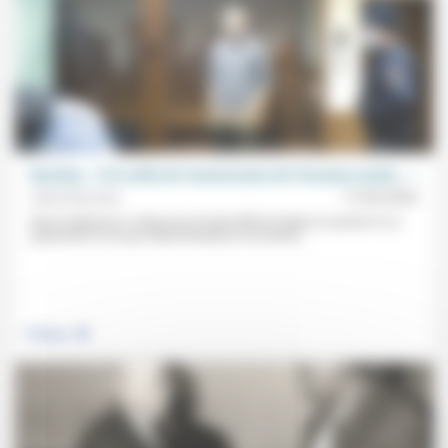
Navalny: « À la veille de l’anniversaire de l’invasion armée… »
Alexeï Navalny
17/02/2024
Nous traduisons ci-dessous le texte diffusé depuis sa prison il y a
quasiment un an par Alexeï Navalny à l’occasion...
.
Politique