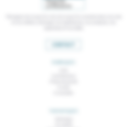
Témoigner de ce que l'on voit, de ce que l'on constate dans nos vies
et nos métiers, échanger nos expériences, nos analyses, nos
expertises et nos idées
CONTACT
RUBRIQUES
À lire
Contributions
Prises de parole
À noter
À consulter
THEMATIQUES
Technique
Foi, laïcité