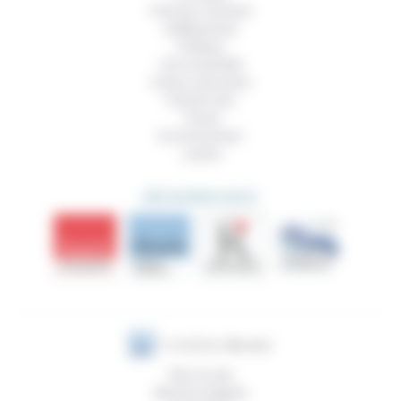
Femmes, hommes
Vieillissement
Politique
Vivre ensemble
Culture, éducation
Prendre soin
Travail
Environnement
Justice
DÉCOUVRIR AUSSI
Plan du site
Mentions légales