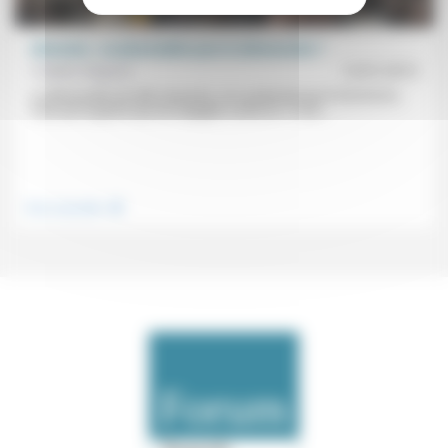
Attentats : un pharmakôn pour la démocratie ?
Frédéric Rognon
12/01/2015
La démocratie est-elle menacée, non seulement par le terrorisme,
mais par la guerre qui est engagée contre lui ? C’est...
.
Vivre ensemble