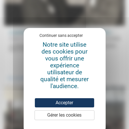
Le pardon chez Paul Ricœur (2): « un futur à la mémoire »
Continuer sans accepter
Robert Louinor
10/10/2024
Notre site utilise
«Un dispositif nécessaire» qui «ne doit pas être une simple parole».
Dans ce deuxième volet de son intervention aux Jeudis...
des cookies pour
vous offrir une
expérience
.
.
utilisateur de
qualité et mesurer
Vivre ensemble
Culture, éducation
l'audience.
Accepter
Gérer les cookies