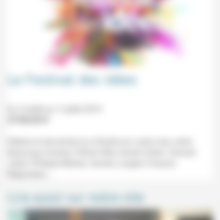
Le Festival des idées
Du 5 juillet au 7 juillet 2019
27/06/2019
Débats et rencontres (La Charité sur Loire) avec, entre
beaucoup d'autres, Patrick Weil, Daniel Cohen, Yannick
Jadot, Philippe Meirieu, Sandra Laugier, François
Bégaudeau ...
Lire aussi sur notre site