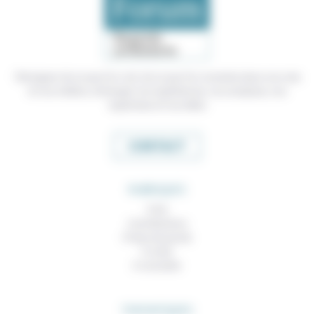
Témoigner de ce que l'on voit, de ce que l'on constate dans nos vies
et nos métiers, échanger nos expériences, nos analyses, nos
expertises et nos idées
CONTACT
RUBRIQUES
À lire
Contributions
Prises de parole
À noter
À consulter
THEMATIQUES