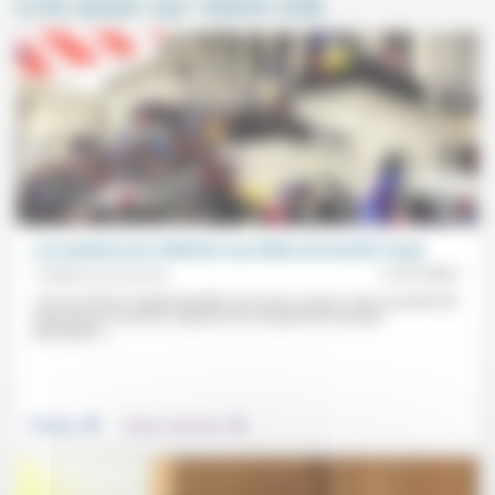
Lire aussi sur notre site
Les mystères de l’adhésion aux fables de Donald Trump
Frédéric de Coninck
11/01/2021
«Qu’un homme malade déraille est assez courant, mais qu’autant de
personnes le suivent, l’adorent et le soutiennent est plus
perturbant.»...
.
.
Politique
Culture, éducation