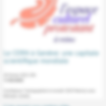
Le CERN à Genève: une capitale
scientifique mondiale
28 février 2022 20h
11/02/2022
Conférence "Cartographier le monde" (ECP, Reims) avec
Mickaël Jonken.