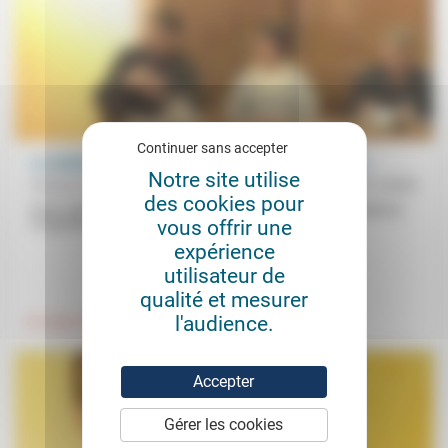
Continuer sans accepter
Le vieillissement de l’Église, une bonne nouvelle ? (1)
Notre site utilise
Nicolas Cochand, Stéphane Lavignotte
03/11/2023
des cookies pour
Dans cette première partie de la table ronde (animée par Stéphane
vous offrir une
Lavignotte) ouvrant la convention Vieillir: un défi pour la...
expérience
utilisateur de
.
.
qualité et mesurer
l'audience.
Foi, laïcité
Vieillissement
Accepter
Gérer les cookies