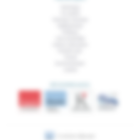
Technique
Foi, laïcité
Femmes, hommes
Vieillissement
Politique
Vivre ensemble
Culture, éducation
Prendre soin
Travail
Environnement
Justice
DÉCOUVRIR AUSSI