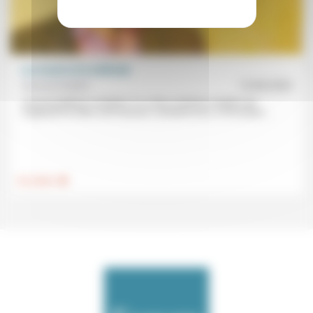
Les écarts et la méthode
Samuel Amédro
12/06/2026
«À tout problème complexe, il y a deux solutions simples qui
s’opposent et elles sont fausses» (Umberto Eco). À l’occasion...
.
Foi, laïcité