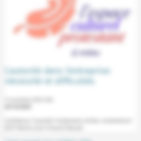
L’autorité dans l’entreprise:
nécessité et difficultés
3 novembre 2025 20h
24/10/2025
Conférence "L'autorité: fondements, limites, contestations"
(ECP Reims) avec François Renault.