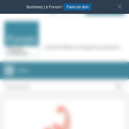
Panneau de gestion des cookies
Soutenez Le Forum !
Faire un don
S‘INSCRIRE
Cercle de réflexion de Regards protestants
MENU