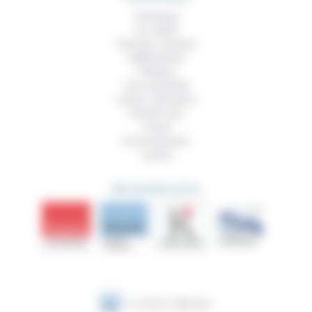
Technique
Foi, laïcité
Femmes, hommes
Vieillissement
Politique
Vivre ensemble
Culture, éducation
Prendre soin
Travail
Environnement
Justice
DÉCOUVRIR AUSSI