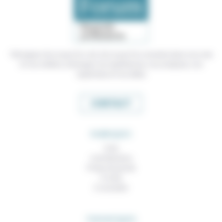
Témoigner de ce que l'on voit, de ce que l'on constate dans nos vies
et nos métiers, échanger nos expériences, nos analyses, nos
expertises et nos idées
CONTACT
RUBRIQUES
À lire
Contributions
Prises de parole
À noter
À consulter
THEMATIQUES