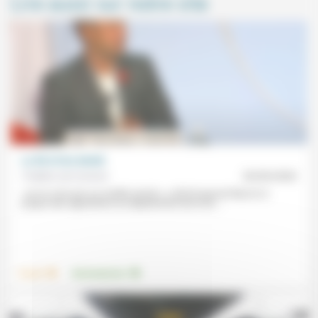
Lire aussi sur notre site
La 5G et les Amish
Frédéric de Coninck
30/09/2020
«Je ne crois pas au modèle Amish», a dit Emmanuel Macron à
propos des oppositions au déploiement de la 5G,...
.
.
Travail
Environnement