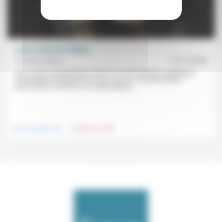
Curée contre les cathos
Philippe Malidor
17/11/2020
Une «curée» journalistique contre les manifestations catholiques
demandant le rétablissement des messes, une participation
personnelle à l’une de ces manifestations...
.
.
Vivre ensemble
Prendre soin