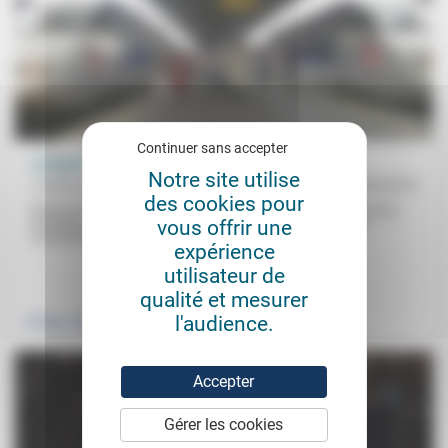
Continuer sans accepter
Lorsque l’institution faillit …
Notre site utilise
Frédéric Rognon
02/09/2013
des cookies pour
Mission et faillite des institutions, mécanisme du bouc émissaire,
vous offrir une
servitude volontaire et passivité des citoyens, fabrication du
consentement à l’arbitraire,...
expérience
utilisateur de
.
.
qualité et mesurer
l'audience.
Politique
Vivre ensemble
Accepter
Gérer les cookies