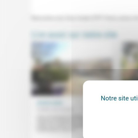
Rencontre avec Elsa Godart (FPF, Paris) autour de 
Lire aussi sur notre site
Notre site ut
Jamais assez
La fe
Frédéric de Coninck
01/02/2026
Aumôn
des p
«Plus ils faisaient d’efforts, plus la
crainte les envahissait.» À l’époque de
Réserv
Luther, les moines s’imposaient des
peine 
mortifications sans fin...
«soigne