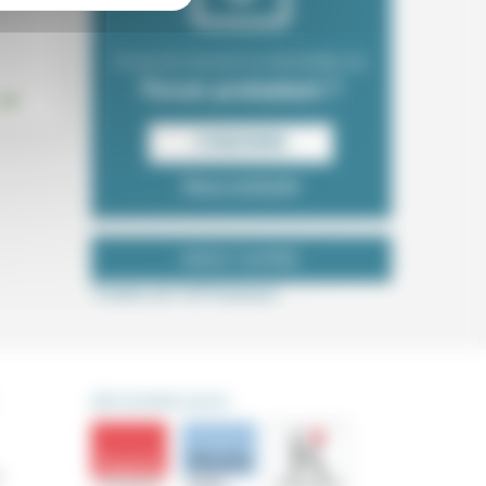
.
Envie de recevoir la newsletter du
Forum protestant ?
S‘INSCRIRE
Nous contacter
NOUS SUIVRE
Tweets de ForProtestant
DÉCOUVRIR AUSSI
s