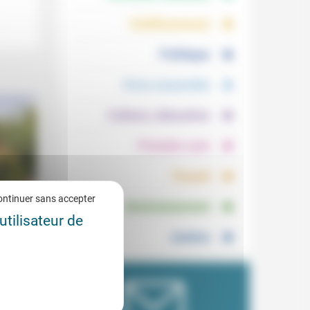
.
.
Vieillissement
.
Politique
.
Vivre ensemble
.
Culture, éducation
.
Prendre soin
.
Travail
.
ontinuer sans accepter
Environnement
utilisateur de
Justice
0/2024
re pour
jardins