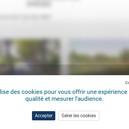
09/09/2023
son livre "Les vies vides".
C
ilise des cookies pour vous offrir une expérience 
rme-prison de Casabianda
La société jardinière
qualité et mesurer l'audience.
erie protestante
26/04/2023
Jean Hassenforder
25/1
risons
«La plupart sont retournés à la ter
se doter d’une certaine autonomie
é aux détenus en fin de (longue)
Accepter
Gérer les cookies
alimentaire.» En enquêtant sur les 
qui y passent leurs journées à
de...
r les porcs, traire les brebis,...