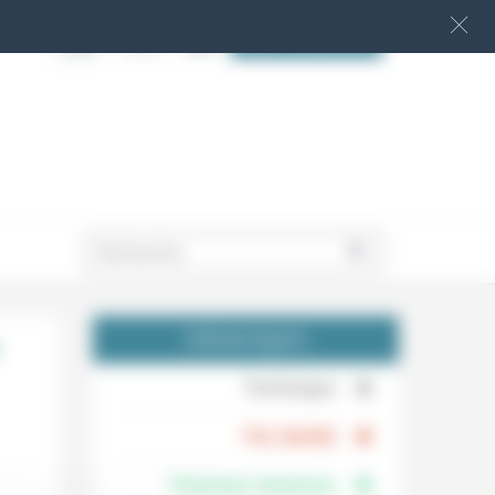
S‘INSCRIRE
.
THÉMATIQUES
.
Technique
.
Foi, laïcité
Femmes, hommes