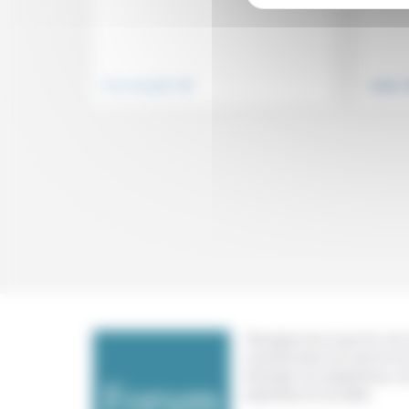
.
Vivre ensemble
Justice
Témoigner de ce que l'on voit,
constate dans nos vies et nos 
échanger nos expériences, n
expertises et nos idées