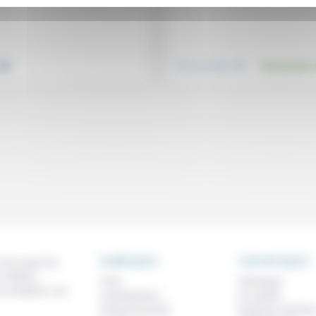
.
.
Vivre ensemble
Environnement
RUBRIQUES
THEMATIQUES
 de ce que l'on
métiers,
À lire
Technique
os analyses, nos
Contributions
Foi, laïcité
Prises de parole
Femmes, homme