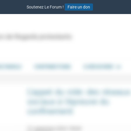
Soutenez Le Forum !
Faire un don
ion de Regards protestants
DE PAROLE
CONTRIBUTIONS
À DÉCOUVRIR
L’appel du vide: des réseaux
sociaux à l’épreuve du
confinement
27 septembre 2023 19h30