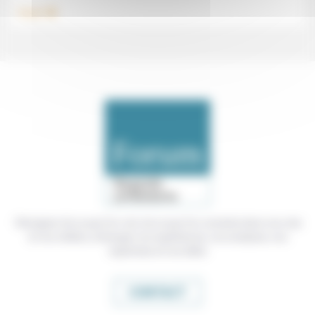
.
Travail
Témoigner de ce que l'on voit, de ce que l'on constate dans nos vies
et nos métiers, échanger nos expériences, nos analyses, nos
expertises et nos idées
CONTACT