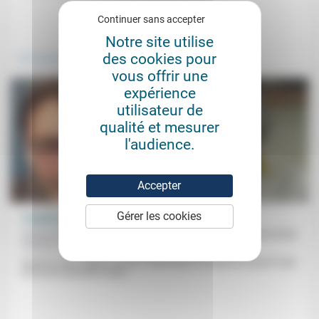
Continuer sans accepter
.
.
Notre site utilise
des cookies pour
Vivre ensemble
Environnement
vous offrir une
expérience
utilisateur de
qualité et mesurer
l'audience.
Accepter
Gérer les cookies
Travail: quelle présence des Églises? (2)
Claude Horviller, Françoise Mési, Michel Specht,
25/03/2022
Nicolas Cochand, Raphaël Liogier
Qu’est-ce que l’Église a à dire, à faire dans le monde du travail? Suite
et fin de la deuxième table...