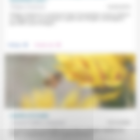
Philippe Chabasse
16/03/2019
Philippe Chabasse a commencé dans l’humanitaire comme médecin
en Afghanistan, au Zimbabwe, auprès des réfugiés cambodgiens
pour MSF avant d’intégrer...
.
.
Politique
Prendre soin
L’abeille et le trader
Jacques-Frédéric Josserand
15/12/2023
À travers la mise en parallèle de ces deux symboles, l’abeille et le
trader, ce réquisitoire contre le greenwashing et...