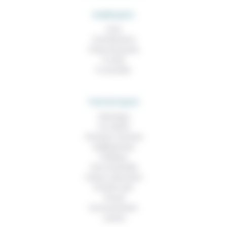
RUBRIQUES
À lire
Contributions
Prises de parole
À noter
À consulter
THEMATIQUES
Technique
Foi, laïcité
Femmes, hommes
Vieillissement
Politique
Vivre ensemble
Culture, éducation
Prendre soin
Travail
Environnement
Justice