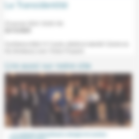
La Transidentité
25 janvier 2024 12h30-14h
22/12/2023
Conférence Midi-14 "L'autre, altérité et identité" (Centre du
Hâ, Bordeaux) avec Tristan Poupard.
Lire aussi sur notre site
« Le contexte international a changé et le secteur
humanitaire aussi »