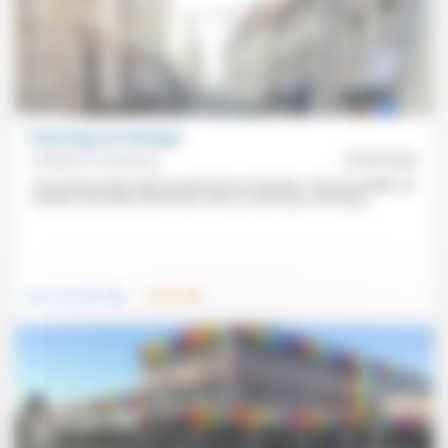
Petit éloge de l’échoppe
Frédérick Casadesus
16/09/2024
«Un acte de vente repose avant tout sur l’écoute.» Fils de volaillers et
vendeur de bandes dessinées, Bruno Lichtenauer (interrogé...
.
.
Vivre ensemble
Travail