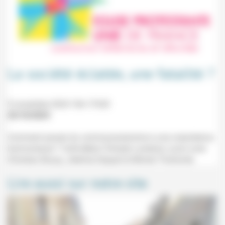
La société éclatée, une fatalité ?
9 novembre 2024 16h-17h30
25/10/2024
Comment passer du communautarisme à une coexistence
harmonieuse ? Café-débat (Temple Lanterne, Lyon) avec
Christian Bouzy, Jérémie Dequet et Michel Tholomier.
Lire aussi sur notre site