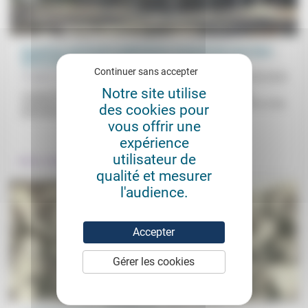
Quand les automates publicitaires essayent de nous faire
voir la vie en...
Continuer sans accepter
Frédéric de Coninck
21/09/2020
Notre site utilise
Lorsque les annonceurs «confient leurs plans médias à des
ordinateurs qui dialoguent avec d’autres ordinateurs», on arrive à des
des cookies pour
aberrations...
vous offrir une
.
.
expérience
utilisateur de
Culture, éducation
Travail
qualité et mesurer
l'audience.
Accepter
Gérer les cookies