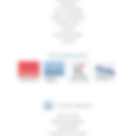
Politique
Vivre ensemble
Culture, éducation
Prendre soin
Travail
Environnement
Justice
DÉCOUVRIR AUSSI
Plan du site
Mentions légales
Newsletter
Gestion des cookies