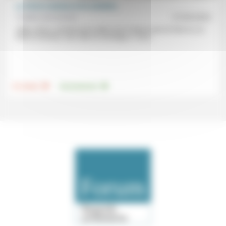
Le Christ créateur et la création
Frédéric de Coninck
27/03/2023
«Mais Jésus, sachant qu’on allait venir l’enlever pour le faire roi, se
retira à nouveau, seul, dans la montagne.» Face...
.
.
Foi, laïcité
Environnement