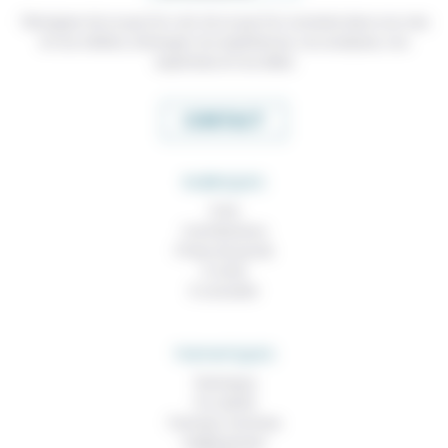
Témoigner de ce que l'on voit, de ce que l'on constate dans nos vies
et nos métiers, échanger nos expériences, nos analyses, nos
expertises et nos idées
CONTACT
RUBRIQUES
À lire
Contributions
Prises de parole
À noter
À consulter
THEMATIQUES
Technique
Foi, laïcité
Femmes, hommes
Vieillissement