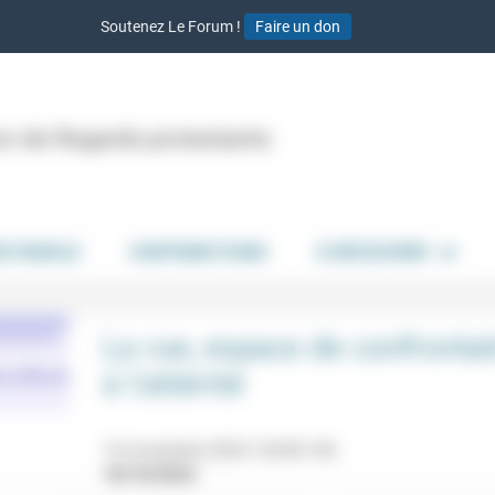
Soutenez Le Forum !
Faire un don
ion de Regards protestants
DE PAROLE
CONTRIBUTIONS
À DÉCOUVRIR
La rue, espace de confronta
à l’altérité
14 novembre 2024 12h30-14h
18/10/2024