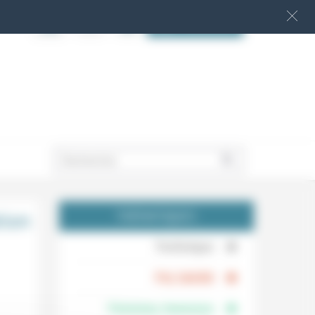
S‘INSCRIRE
.
tion
THÉMATIQUES
.
Technique
.
Foi, laïcité
Femmes, hommes