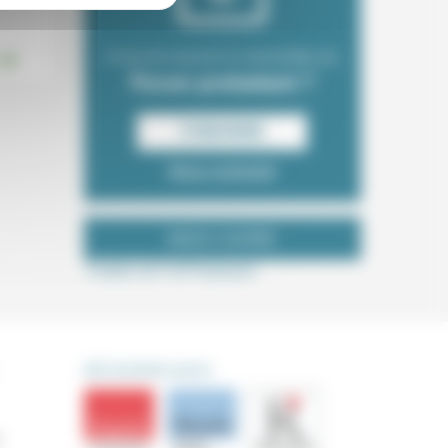
.
Envie de recevoir la newsletter du
Forum protestant ?
S‘INSCRIRE
Nous contacter
NOUS SUIVRE
Tweets de ForProtestant
DÉCOUVRIR AUSSI
s