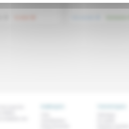
.
.
.
ue
Foi, laïcité
Vivre ensemble
Environnement
RUBRIQUES
THEMATIQUES
 de ce que l'on
métiers,
À lire
Technique
os analyses, nos
Contributions
Foi, laïcité
Prises de parole
Femmes, homme