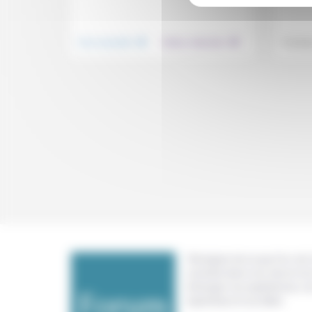
.
.
Vivre ensemble
Culture, éducation
Techniq
Témoigner de ce que l'on voit,
constate dans nos vies et nos 
échanger nos expériences, n
expertises et nos idées