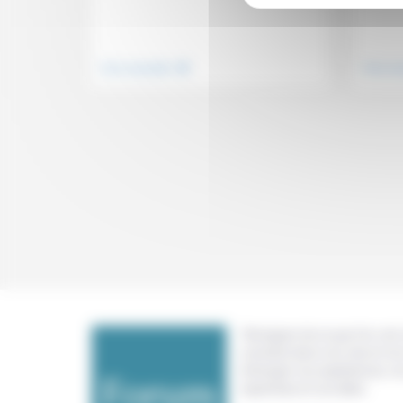
.
Vivre ensemble
Vivre e
Témoigner de ce que l'on voit,
constate dans nos vies et nos 
échanger nos expériences, n
expertises et nos idées