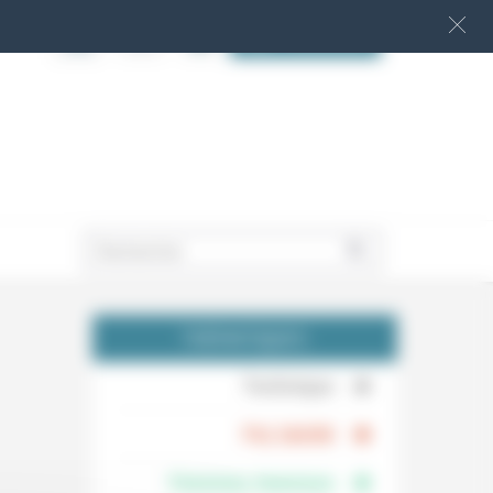
S‘INSCRIRE
.
THÉMATIQUES
.
Technique
.
Foi, laïcité
Femmes, hommes