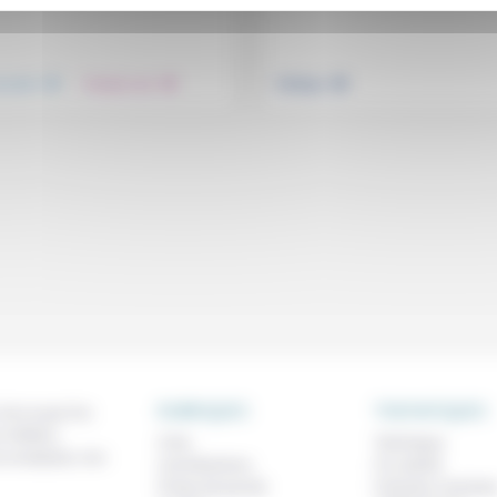
.
.
.
nsemble
Prendre soin
Politique
RUBRIQUES
THEMATIQUES
 de ce que l'on
métiers,
À lire
Technique
os analyses, nos
Contributions
Foi, laïcité
Prises de parole
Femmes, homme