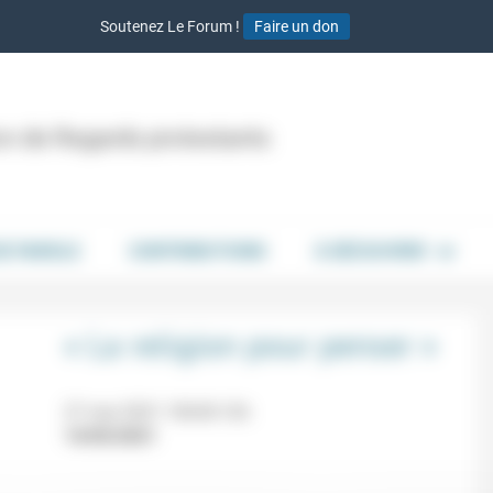
Soutenez Le Forum !
Faire un don
ion de Regards protestants
DE PAROLE
CONTRIBUTIONS
À DÉCOUVRIR
« La religion pour penser »
27 mai 2021 10h30-12h
14/05/2021