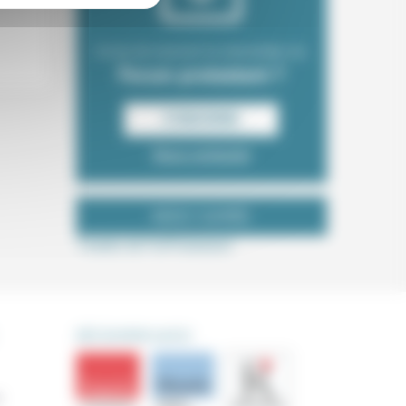
Envie de recevoir la newsletter du
Forum protestant ?
S‘INSCRIRE
Nous contacter
NOUS SUIVRE
Tweets de ForProtestant
DÉCOUVRIR AUSSI
s