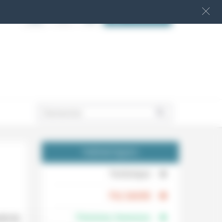
S‘INSCRIRE
.
THÉMATIQUES
.
Technique
.
Foi, laïcité
Femmes, hommes
ité de