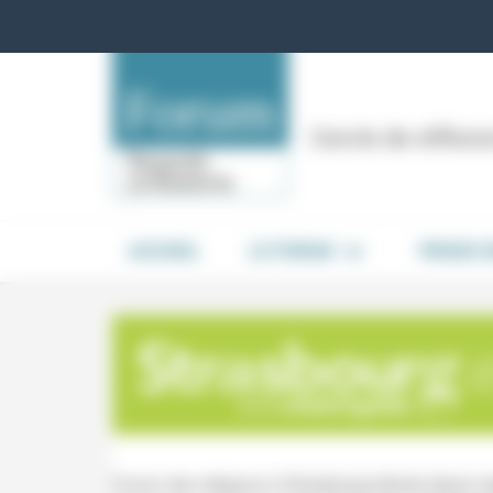
Panneau de gestion des cookies
Cercle de réflex
ACCUEIL
LE FORUM
PRISES 
Forum des religions à Strasbourg (divers lieux) org