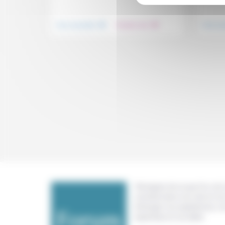
.
.
Vivre ensemble
Prendre soin
Vivre e
Témoigner de ce que l'on voit,
constate dans nos vies et nos 
échanger nos expériences, n
expertises et nos idées