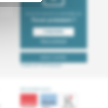
Envie de recevoir la newsletter du
Forum protestant ?
S‘INSCRIRE
Nous contacter
NOUS SUIVRE
Tweets de ForProtestant
DÉCOUVRIR AUSSI
s