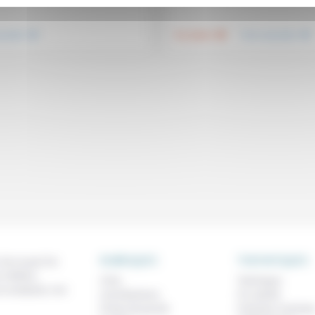
.
.
.
nsemble
Foi, laïcité
Vivre ensemble
RUBRIQUES
THEMATIQUES
 de ce que l'on
métiers,
À lire
Technique
os analyses, nos
Contributions
Foi, laïcité
Prises de parole
Femmes, homme