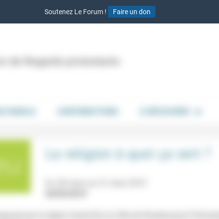
Soutenez Le Forum !
Faire un don
ion de Regards protestants
DE PAROLE
CONTRIBUTIONS
À DÉCOUVRIR
La religion à quoi ça sert ?
Du 28 mars au 31 mars 2019
04/03/2019
anisé par la région Grand Est, la Ville de Strasbourg et l'Univers