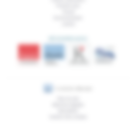
Prendre soin
Travail
Environnement
Justice
DÉCOUVRIR AUSSI
Plan du site
Mentions légales
Newsletter
Gestion des cookies