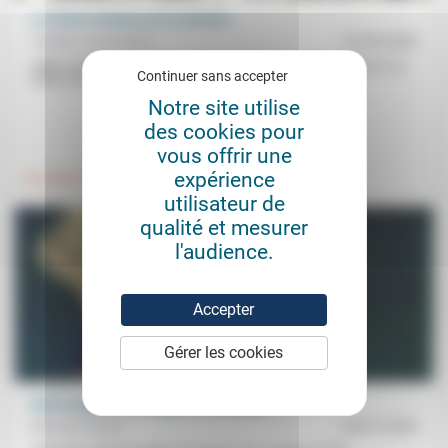
Le Christ créateur et la création
Frédéric de Coninck
27/03/2023
«Mais Jésus, sachant qu’on allait venir l’enlever pour le faire roi, se
Continuer sans accepter
retira à nouveau, seul, dans la montagne.» Face...
Notre site utilise
des cookies pour
.
.
vous offrir une
expérience
Foi, laïcité
Environnement
utilisateur de
qualité et mesurer
l'audience.
Accepter
Gérer les cookies
Peut-on parler de progrès au singulier ?
Bernard Piettre
02/01/2026