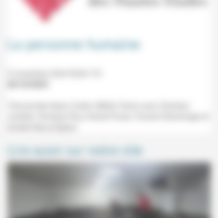
La personne humaine
9 novembre 2024 9h30-17h
04/10/2024
19e journée Henry Corbin (INHA, Paris) avec Christian
Jambet, Christian Roy, Daniel Proulx, Vincent Eltschinger et
Amélie Neuve-Église.
Lire aussi sur notre site