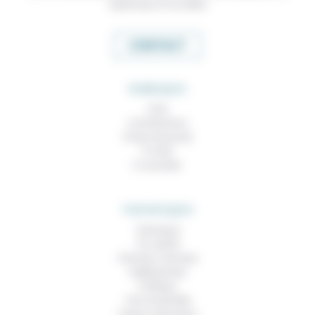
expertises et nos idées
CONTACT
RUBRIQUES
À lire
Contributions
Prises de parole
À noter
À consulter
THEMATIQUES
Technique
Foi, laïcité
Femmes, hommes
Vieillissement
Politique
Vivre ensemble
Culture, éducation