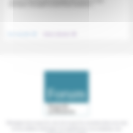
«On est en droit de parler de progrès des sciences et des
techniques, de progrès du droit et des institutions....
.
.
Vivre ensemble
Culture, éducation
Témoigner de ce que l'on voit, de ce que l'on constate dans nos vies
et nos métiers, échanger nos expériences, nos analyses, nos