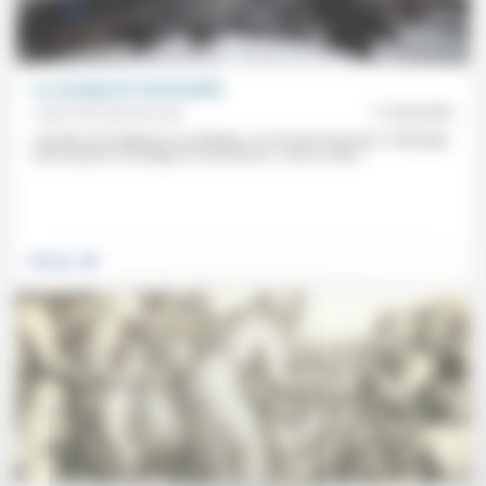
Le courage de l’universalité
Jean-Paul Sanfourche
11/03/2026
«Qu’elle soit religieuse ou politique, ou la fusion des deux, l’idéologie
tend toujours à soulager la conscience.» Face à cette...
.
Politique