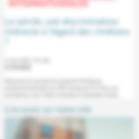
La laïcité, une discrimination
indirecte à l’égard des chrétiens
?
2 avril 2025 17h-19h
21/03/2025
Séminaire du groupe de recherche Politiques
antidiscriminatoires du CERI (Sciences Po, Paris, sur
inscription) avec Cécile Laborde et Gwénaële Calvès.
Lire aussi sur notre site