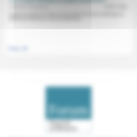
Les sondages politiques, un mythe à déconstruire
Frédérick Casadesus
25/01/2022
Depuis la surprise de 1965 où ils ont prévu la mise en ballottage du
général de Gaulle par François Mitterrand,...
.
Politique