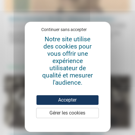
Martha Desrumaux: être des « embryons de résistance »
François Müntzer
06/01/2023
Continuer sans accepter
Au Panthéon, il y a pour l’instant 5 femmes pour 76 hommes. Pour
François Müntzer, Martha Desrumaux, syndicaliste, militante
Notre site utilise
communiste,...
des cookies pour
vous offrir une
.
.
expérience
utilisateur de
Femmes, hommes
Politique
qualité et mesurer
l'audience.
Accepter
Gérer les cookies