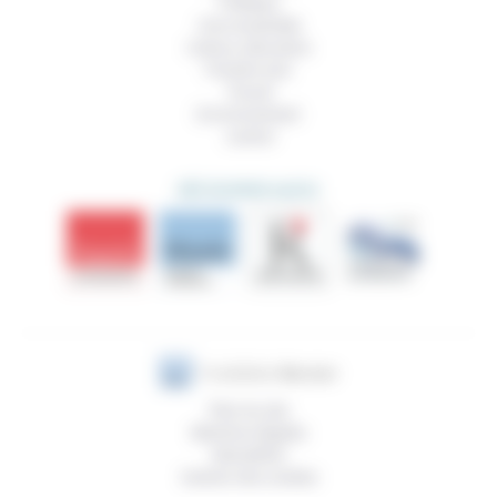
Politique
Vivre ensemble
Culture, éducation
Prendre soin
Travail
Environnement
Justice
DÉCOUVRIR AUSSI
Plan du site
Mentions légales
Newsletter
Gestion des cookies