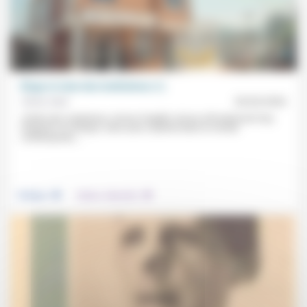
Éloge et ruine des institutions (1)
Olivier Abel
20/03/2026
«Parler des institutions, de leur fragilité, de leur effondrement trop
fréquent» en Afrique, mais aussi «partout dans le monde
contemporain,...
.
.
Politique
Culture, éducation