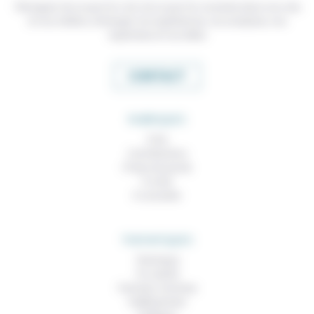
Témoigner de ce que l'on voit, de ce que l'on constate dans nos vies
et nos métiers, échanger nos expériences, nos analyses, nos
expertises et nos idées
CONTACT
RUBRIQUES
À lire
Contributions
Prises de parole
À noter
À consulter
THEMATIQUES
Technique
Foi, laïcité
Femmes, hommes
Vieillissement