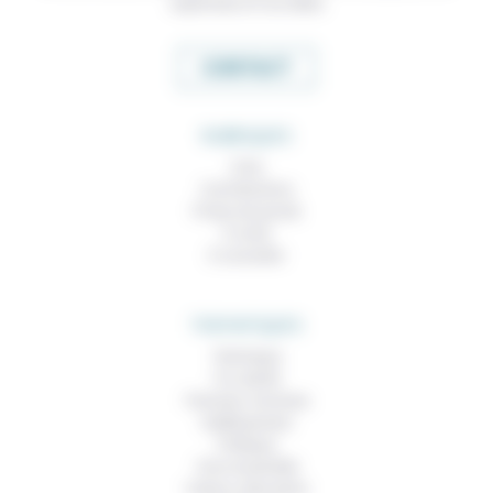
expertises et nos idées
CONTACT
RUBRIQUES
À lire
Contributions
Prises de parole
À noter
À consulter
THEMATIQUES
Technique
Foi, laïcité
Femmes, hommes
Vieillissement
Politique
Vivre ensemble
Culture, éducation