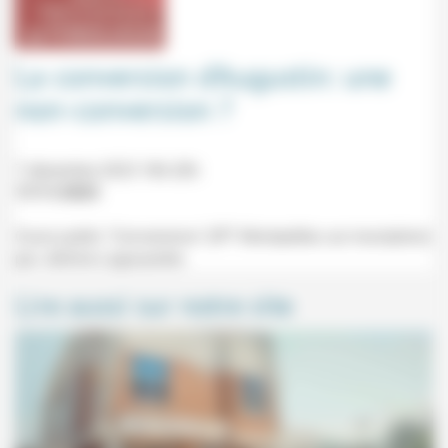
La conversion d’Augustin: une
non-conversion ?
7 décembre 2023 18h-20h
17/11/2023
Cours public "Conversions" (IPT Montpellier, sur inscription)
par Jérôme Lagouanère.
Lire aussi sur notre site