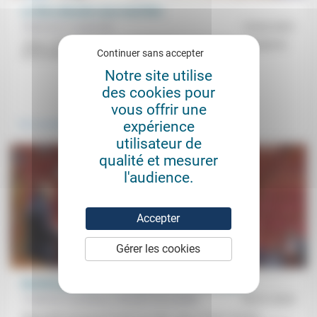
Le Dieu absurde nous rend libre
Stéphane Lavignotte
19/02/2021
«Dieu, c’est l’absent qui suscite l’angoisse de l’homme. L’angoisse
Continuer sans accepter
est la marque de Dieu en l’homme (…). C’est par son...
Notre site utilise
des cookies pour
.
vous offrir une
expérience
Vivre ensemble
utilisateur de
qualité et mesurer
l'audience.
Accepter
Gérer les cookies
Rentrée politique: des nuages, encore des nuages…
Frédérick Casadesus, Nicolas Roussellier
09/01/2023
Deux partis de gouvernement au tapis, deux formes d’action