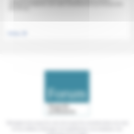
politiques émergentes, des outils constitutionnels qui font peut-être
plus de mal...
.
Politique
Témoigner de ce que l'on voit, de ce que l'on constate dans nos vies
et nos métiers, échanger nos expériences, nos analyses, nos