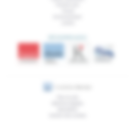
Prendre soin
Travail
Environnement
Justice
DÉCOUVRIR AUSSI
Plan du site
Mentions légales
Newsletter
Gestion des cookies