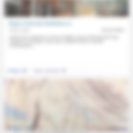
Éloge et ruine des institutions (1)
Olivier Abel
20/03/2026
«Parler des institutions, de leur fragilité, de leur effondrement trop
fréquent» en Afrique, mais aussi «partout dans le monde
contemporain,...
.
.
Politique
Culture, éducation