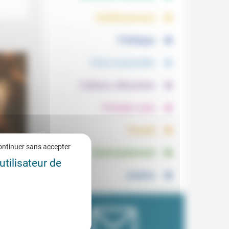
.
.
Vieillissement
.
Politique
.
Vivre ensemble
.
Culture, éducation
.
Prendre soin
.
Travail
.
ontinuer sans accepter
Environnement
ous
utilisateur de
4/2023
Justice
vie avec
 de la