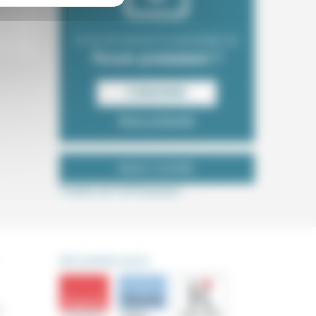
Envie de recevoir la newsletter du
Forum protestant ?
S‘INSCRIRE
Nous contacter
NOUS SUIVRE
Tweets de ForProtestant
DÉCOUVRIR AUSSI
s