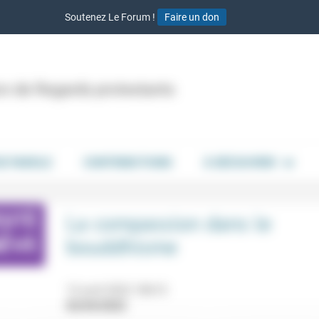
Soutenez Le Forum !
Faire un don
ion de Regards protestants
DE PAROLE
CONTRIBUTIONS
À DÉCOUVRIR
La compassion dans le
bouddhisme
13 avril 2022 18h15
02/04/2022