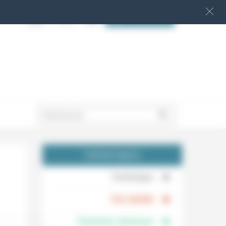
S‘INSCRIRE
.
THÉMATIQUES
.
Technique
.
Foi, laïcité
Femmes, hommes