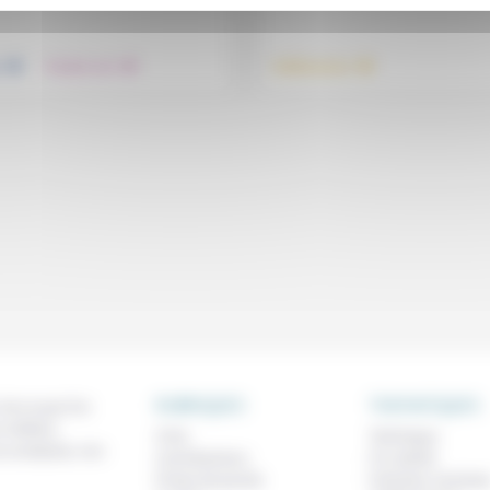
.
.
.
e
Prendre soin
Vieillissement
RUBRIQUES
THEMATIQUES
 de ce que l'on
métiers,
À lire
Technique
os analyses, nos
Contributions
Foi, laïcité
Prises de parole
Femmes, homme