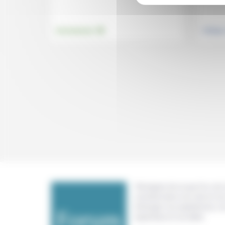
.
Environnement
Politiqu
Témoigner de ce que l'on voit,
constate dans nos vies et nos 
échanger nos expériences, n
expertises et nos idées