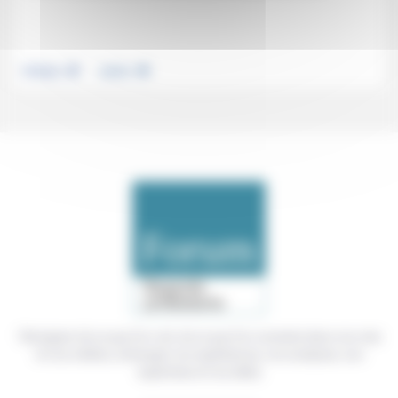
.
.
Politique
Justice
Témoigner de ce que l'on voit, de ce que l'on constate dans nos vies
et nos métiers, échanger nos expériences, nos analyses, nos
expertises et nos idées