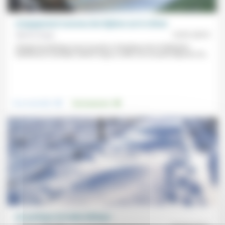
L’engagement nouveau des Églises sur le climat
Martin Kopp
13/01/2015
Chargé de plaidoyer pour la justice climatique de la Fédération
luthérienne mondiale, Martin Kopp a milité, lors du petit-déjeuner du...
.
.
Vivre ensemble
Environnement
Art poétique du haïku biblique