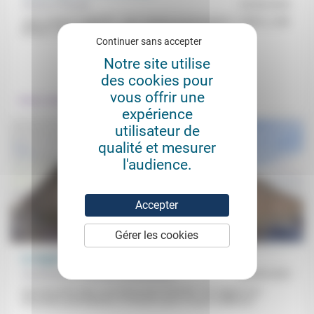
Étienne Pfender
23/04/2021
«Une certaine fugitivité», «une certaine évanescence», «sitôt lu, sitôt
effacé»: et si le haiku, ce très court poème en trois...
Continuer sans accepter
Notre site utilise
.
des cookies pour
vous offrir une
Culture, éducation
expérience
utilisateur de
qualité et mesurer
l'audience.
Accepter
Gérer les cookies
Le regard
Aumônerie protestante des prisons
05/09/2021
Une rencontre dans une prison pour femmes. Par rapport aux
rencontres précédentes, le fait de savoir ce que la détenue...