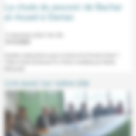
La chute du pouvoir de Bachar
al-Assad à Damas
19 décembre 2024 15h-18h
13/12/2024
Quelles implications pour la Syrie et le Proche Orient ?
Table ronde (Sciences Po, Paris) modérée par Nadia
Marzouki.
Lire aussi sur notre site