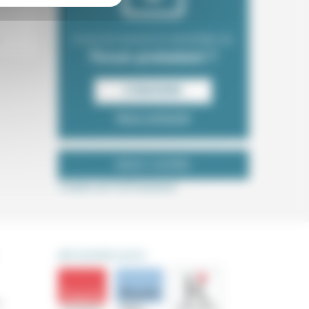
Envie de recevoir la newsletter du
Forum protestant ?
S‘INSCRIRE
Nous contacter
NOUS SUIVRE
Tweets de ForProtestant
DÉCOUVRIR AUSSI
s