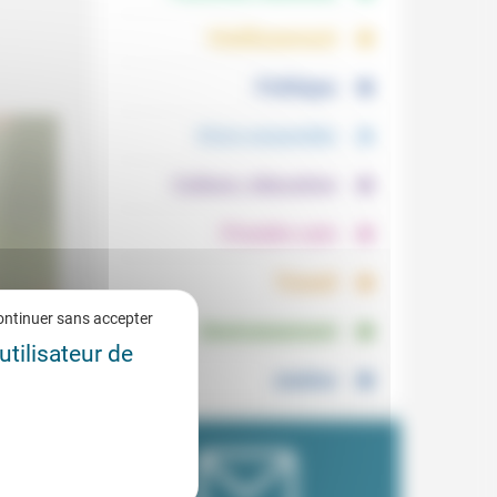
.
.
Vieillissement
.
Politique
.
Vivre ensemble
.
Culture, éducation
.
Prendre soin
.
Travail
.
ontinuer sans accepter
Environnement
utilisateur de
2/2025
Justice
ien de
het et
t leur