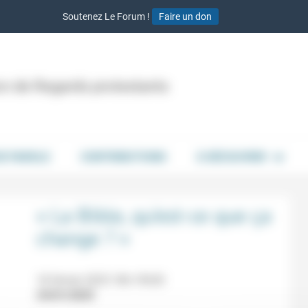
Soutenez Le Forum !
Faire un don
ion de Regards protestants
DE PAROLE
CONTRIBUTIONS
À DÉCOUVRIR
« La Bible, qu’est-ce que ça
change ? »
18 février 2025 18h-19h30
24/01/2025