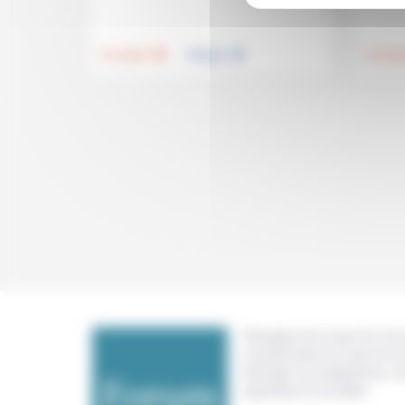
.
.
Foi, laïcité
Politique
Foi, laïci
Témoigner de ce que l'on voit,
constate dans nos vies et nos 
échanger nos expériences, n
expertises et nos idées