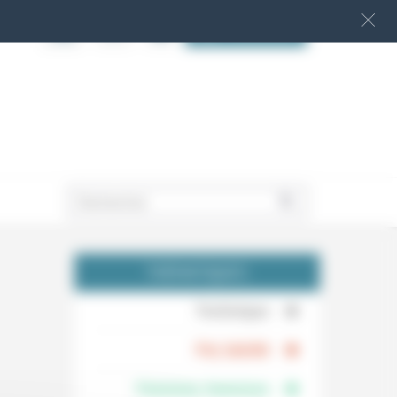
S‘INSCRIRE
.
THÉMATIQUES
.
Technique
.
Foi, laïcité
Femmes, hommes