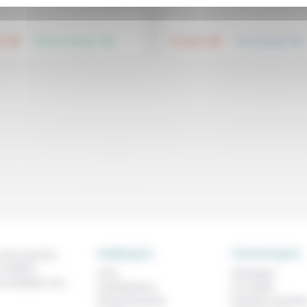
.
.
.
.
té
Femmes, hommes
Foi, laïcité
Vivre ensemble
RUBRIQUES
THEMATIQUES
 de ce que l'on
métiers,
À lire
Technique
os analyses, nos
Contributions
Foi, laïcité
Prises de parole
Femmes, homme