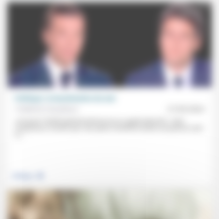
Politique: la banalisation du mal
Frédérick Casadesus
27/05/2024
«Incarner l’intérêt général bafoué est un appât attractif», mais
l’expérience montre que «les partis d’extrême droite ont partout ruiné
la...
.
Politique