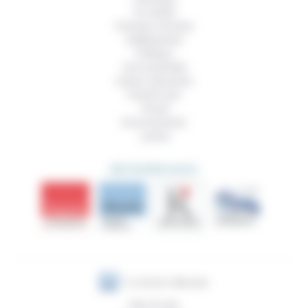
Foi, laïcité
Femmes, hommes
Vieillissement
Politique
Vivre ensemble
Culture, éducation
Prendre soin
Travail
Environnement
Justice
DÉCOUVRIR AUSSI
Plan du site