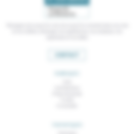
Témoigner de ce que l'on voit, de ce que l'on constate dans nos vies
et nos métiers, échanger nos expériences, nos analyses, nos
expertises et nos idées
CONTACT
RUBRIQUES
À lire
Contributions
Prises de parole
À noter
À consulter
THEMATIQUES
Technique