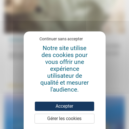
Continuer sans accepter
Stimuler le pouvoir d’agir des résidents d’Ehpad
Maryse Bellucci
16/12/2022
Notre site utilise
Après avoir analysé les raisons qui font des plus de 80 ans l’une des
des cookies pour
deux tranches d’âge qui s’abstiennent le...
vous offrir une
expérience
.
.
utilisateur de
qualité et mesurer
Vieillissement
Politique
l'audience.
Accepter
Gérer les cookies