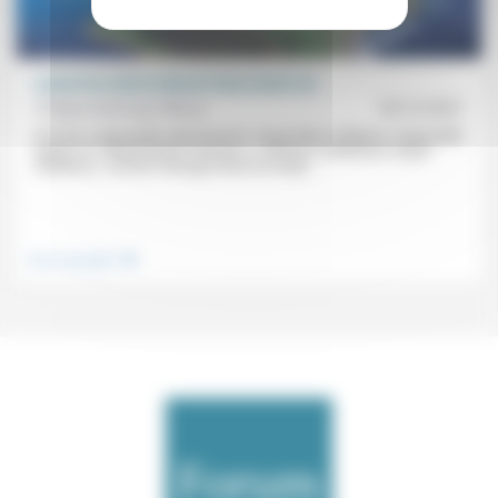
Laisse les morts enterrer leurs morts (2)
Philippe Kabongo-Mbaya
03/12/2021
À la fois «impossible attachement, impossible confiance, impossible
espoir» et «attachement maintenu, confiance maintenue, espoir
maintenu», comme l’étrange rituel accompli...
.
Vivre ensemble