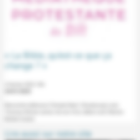
« La Bible, qu’est-ce que ça
change ? »
4 février 2025 18h
24/01/2025
Rencontre dédicace (Temple Neuf, Strasbourg) avec
Thomas Römer autour de son livre, débat avec Marion
Muller-Colard.
Lire aussi sur notre site