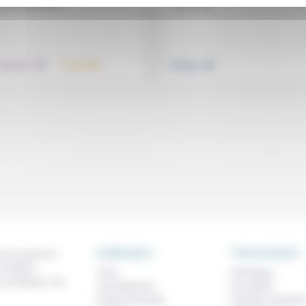
des luttes...
à des aberrations...
.
.
.
 éducation
Travail
Politique
RUBRIQUES
THEMATIQUES
 de ce que l'on
métiers,
À lire
Technique
os analyses, nos
Contributions
Foi, laïcité
Prises de parole
Femmes, homme