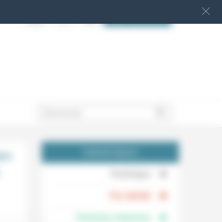
S‘INSCRIRE
.
en
THÉMATIQUES
.
Technique
.
Foi, laïcité
Femmes, hommes