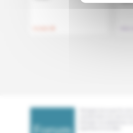
arrive 
.
Foi, laïcité
Culture,
Témoigner de ce que l'on voit,
constate dans nos vies et nos 
échanger nos expériences, n
expertises et nos idées