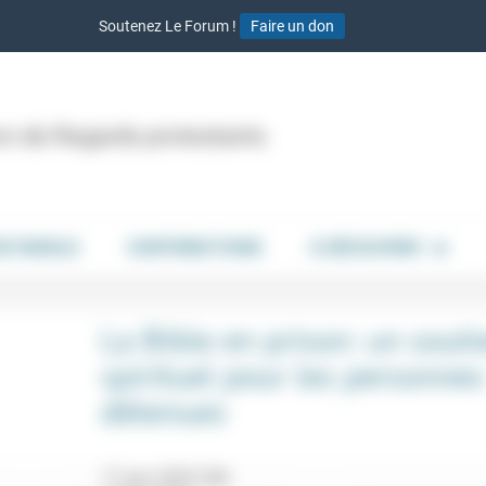
Soutenez Le Forum !
Faire un don
ion de Regards protestants
DE PAROLE
CONTRIBUTIONS
À DÉCOUVRIR
La Bible en prison: un souti
spirituel pour les personnes
détenues
17 juin 2025 20h