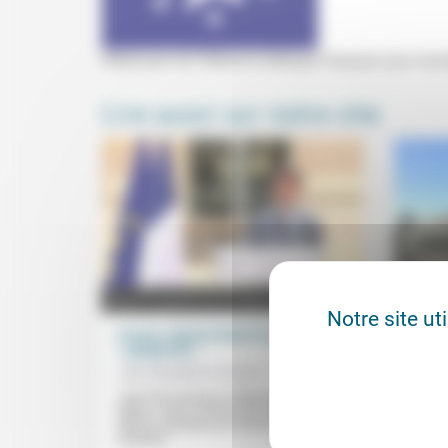
Webinaire de l'Alliance biblique français (sur ins
Lire aussi sur notre site
Notre site ut
L’école, Gabriel Attal et la laïcité
Quand
« geignarde »
essaye
en...
Jean Baubérot-Vincent
28/08/2023
Frédér
«Une fois encore, le vêtement focalise le
débat.» Dans l’affaire des abayas, au-
Lorsqu
delà du paradoxe qui fait de l’école
plans 
publique...
dialog