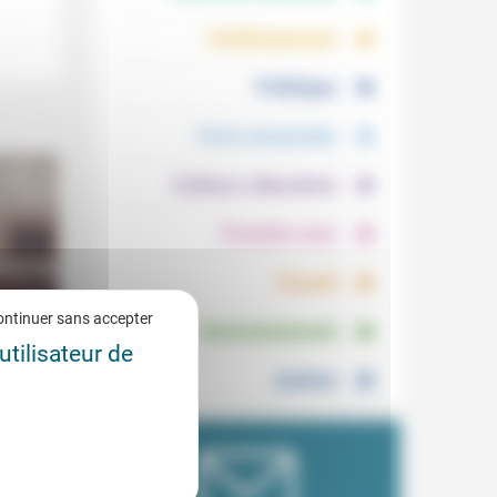
.
.
Vieillissement
.
Politique
.
Vivre ensemble
.
Culture, éducation
.
Prendre soin
.
Travail
.
ontinuer sans accepter
Environnement
utilisateur de
cratie
Justice
6/2015
ues
tatif
gelées,