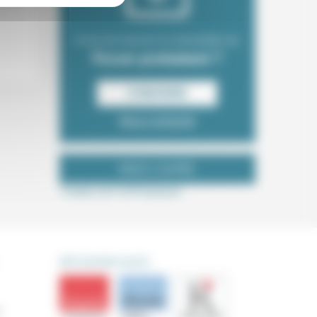
Envie de recevoir la newsletter du
Forum protestant ?
S‘INSCRIRE
Nous contacter
NOUS SUIVRE
Tweets de ForProtestant
DÉCOUVRIR AUSSI
s