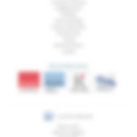
Femmes, hommes
Vieillissement
Politique
Vivre ensemble
Culture, éducation
Prendre soin
Travail
Environnement
Justice
DÉCOUVRIR AUSSI
Plan du site
Mentions légales