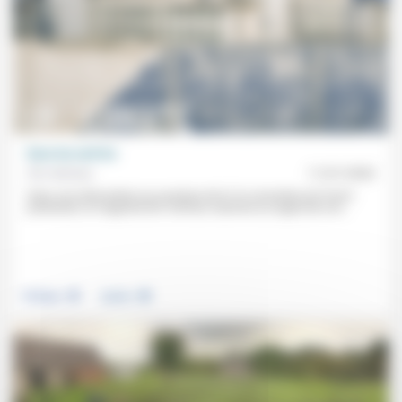
Dura lex sed lex
Éric Serfass
11/01/2020
Dans son intervention en ouverture de la 7e convention du Forum
protestant, le magistrat Éric Serfass examine au regard de son...
.
.
Politique
Justice