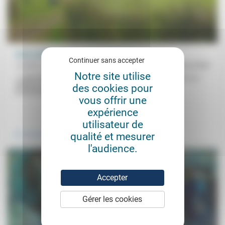
Vivre seul(e) : une tendance de fond
Continuer sans accepter
Frédéric de Coninck
14/02/2020
Notre site utilise
« Lame de fond » mais « à bas bruit », la solitude augmente et, au
delà de ses causes démographiques évidentes (vie
des cookies pour
professionnelle...
vous offrir une
expérience
.
.
utilisateur de
qualité et mesurer
Vivre ensemble
Prendre soin
l'audience.
Accepter
Gérer les cookies