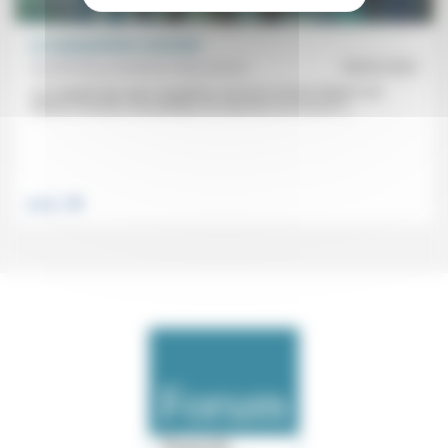
La surpopulation carcérale
Aumônerie protestante des prisons
28/02/2023
«La majorité des pays européens ont mis en œuvre depuis une
dizaine d’années une politique de réduction du recours à...
.
Justice