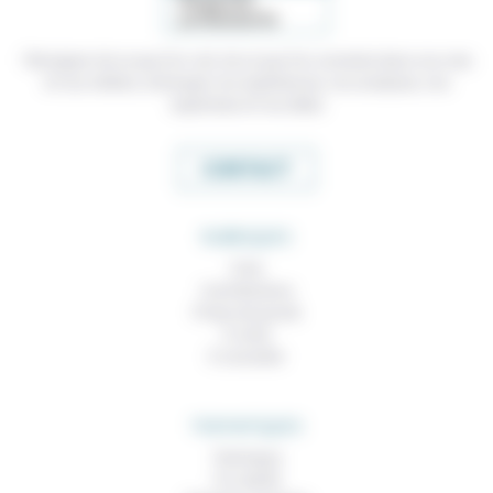
Témoigner de ce que l'on voit, de ce que l'on constate dans nos vies
et nos métiers, échanger nos expériences, nos analyses, nos
expertises et nos idées
CONTACT
RUBRIQUES
À lire
Contributions
Prises de parole
À noter
À consulter
THEMATIQUES
Technique
Foi, laïcité