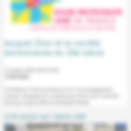
Jacques Ellul et la société
technicienne du 20e siècle
2 octobre 2024 20h-21h30
13/09/2024
Conférence "Vivre et penser la foi: Foi et engagement
citoyen" (Chapelle du Luxembourg, Paris) avec Christian
Baccuet, Sophie Ollier et Géraldine Walter.
Lire aussi sur notre site