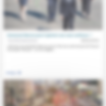
Emmanuel Macron peut-il générer une vraie confiance ?
Yves Buchsenschutz
28/02/2018
L’élection du président Macron est en fait une sorte de pari de Pascal
du peuple français : vus les dégâts...
.
Politique