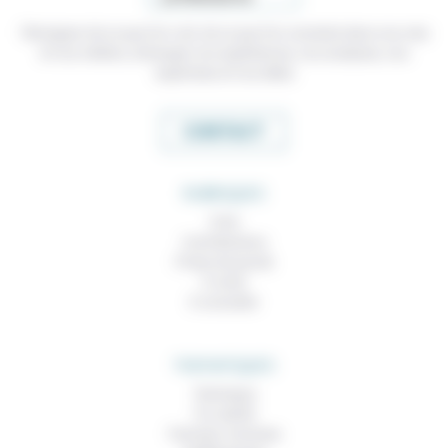
Témoigner de ce que l'on voit, de ce que l'on constate dans nos vies
et nos métiers, échanger nos expériences, nos analyses, nos
expertises et nos idées
CONTACT
RUBRIQUES
À lire
Contributions
Prises de parole
À noter
À consulter
THEMATIQUES
Technique
Foi, laïcité
Femmes, hommes