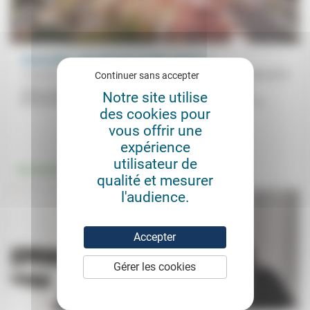
Automobile : des chicanes ou des «stents» ?
Yves Buchsenschutz
02/08/2019
Continuer sans accepter
Porte à porte, charge utile, liberté des horaires … Pour Yves
Notre site utilise
Buchsenschutz, hors très petites et très longues distances, si...
des cookies pour
vous offrir une
.
expérience
utilisateur de
Environnement
qualité et mesurer
l'audience.
Accepter
Gérer les cookies