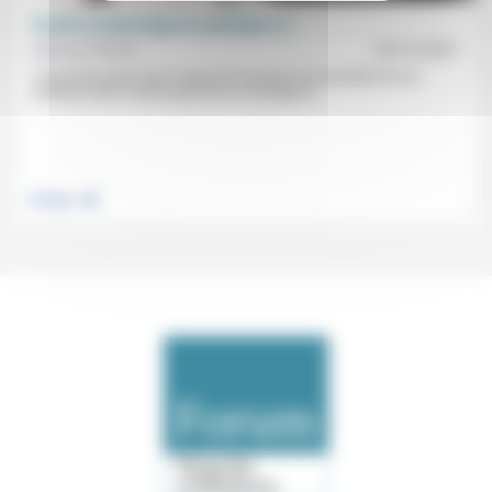
Parole et mensonges en politique (1)
Bernard Piettre
03/12/2021
«C’est bien parce que l’usage de la parole est essentiel à la vie
politique que le mensonge aussi est prégnant...
.
Politique