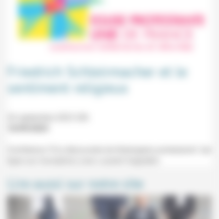
Friedrich Schleirmacher et le
sentiment religieux
26 septembre 2023 20h
16/09/2023
Conférence "À la découverte de théologiens protestants" (en
ligne sur inscription) avec Laurent Gagnebin.
Lire aussi sur notre site