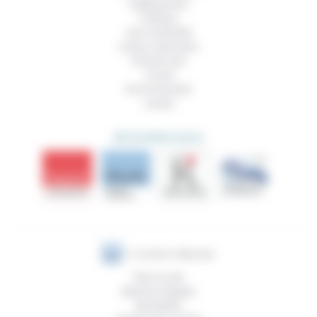
Vieillissement
Politique
Vivre ensemble
Culture, éducation
Prendre soin
Travail
Environnement
Justice
DÉCOUVRIR AUSSI
Plan du site
Mentions légales
Newsletter