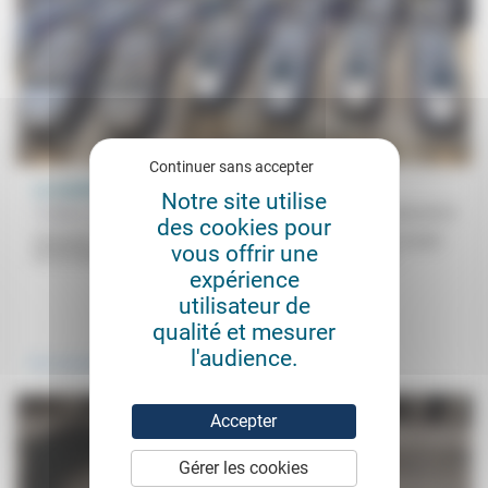
Continuer sans accepter
La mobilité n’est plus un choix
Notre site utilise
Frédéric de Coninck
25/05/2019
des cookies pour
Présenté à l’automne 2018 et actuellement en discussion, le projet
vous offrir une
de loi d’orientation des mobilités est fondé sur l’idée que la...
expérience
utilisateur de
.
.
qualité et mesurer
l'audience.
Vivre ensemble
Environnement
Accepter
Gérer les cookies