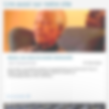
Lire aussi sur notre site
Ubuntu: une vision du monde relationnelle
Jean Hassenforder
07/06/2024
Issue des conceptions Bantu et popularisée par Desmond Tutu et
Nelson Mandela, la philosophie Ubuntu insiste sur
«l’interdépendance des individus...
.
Vivre ensemble