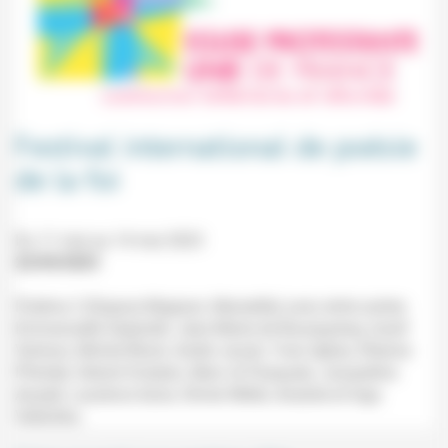
Festival international de poésie
de la foi
Du 11 mai au 14 mai 2023
22/04/2023
Poiéma 2 (Espace Magnan, Marseille) avec entre autres
Emmanuelle Seyboldt, Jean-Marie de Bourqueney, Iossif
Ventura, Michel Block, André Jacob, Yves Ughes, Étienne
Pfender, Gérard Scripiec, Marc di Pasquale, Jacqueline
Assaël, Laurence Aune, Olivier Millet, Anatole et Inga
Velitchko.