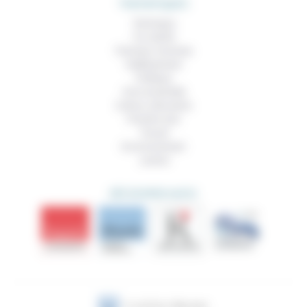
THEMATIQUES
Technique
Foi, laïcité
Femmes, hommes
Vieillissement
Politique
Vivre ensemble
Culture, éducation
Prendre soin
Travail
Environnement
Justice
DÉCOUVRIR AUSSI