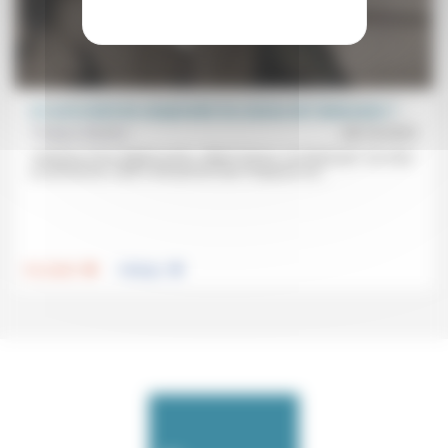
A-t-on le droit de comprendre les raisons de l’adversaire ?
Philippe Malidor
20/10/2023
«Partisan d’une Algérie juste», Albert Camus «ne disait pas ‘oui mais’
au terrorisme, mais il refusait de faire l’impasse sur...
.
.
Foi, laïcité
Politique