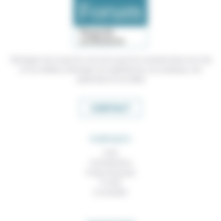
Témoigner de ce que l'on voit, de ce que l'on constate dans nos vies
et nos métiers, échanger nos expériences, nos analyses, nos
expertises et nos idées
CONTACT
RUBRIQUES
À lire
Contributions
Prises de parole
À noter
À consulter