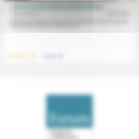
Stimuler le pouvoir d’agir des résidents d’Ehpad
Maryse Bellucci
16/12/2022
Après avoir analysé les raisons qui font des plus de 80 ans l’une des
deux tranches d’âge qui s’abstiennent le...
.
.
Vieillissement
Politique