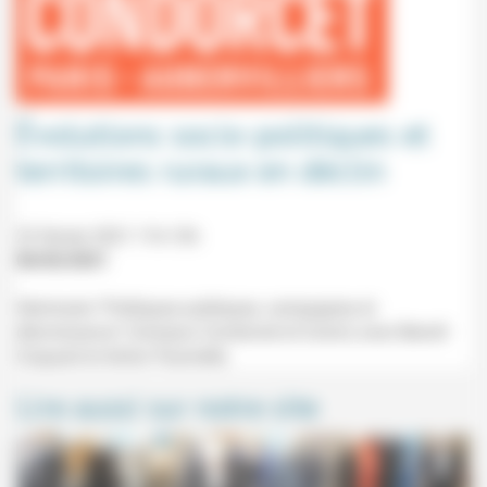
Évolutions socio-politiques et
territoires ruraux en déclin
23 février 2021 11h-13h
06/02/2021
Séminaire "Politiques publiques, campagnes et
décroissance" (Campus Condorcet et Zoom) avec Benoît
Coquard et Anton Paumelle.
Lire aussi sur notre site