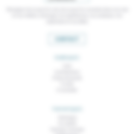
Témoigner de ce que l'on voit, de ce que l'on constate dans nos vies
et nos métiers, échanger nos expériences, nos analyses, nos
expertises et nos idées
CONTACT
RUBRIQUES
À lire
Contributions
Prises de parole
À noter
À consulter
THEMATIQUES
Technique
Foi, laïcité
Femmes, hommes