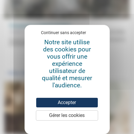
Propagande et rapports de force
Frédéric de Coninck
28/02/2022
Continuer sans accepter
Ce qu’il y a de nouveau avec la guerre contre l’Ukraine, ce n’est pas la
Notre site utilise
propagande, c’est qu’elle ne se...
des cookies pour
vous offrir une
.
expérience
utilisateur de
Politique
qualité et mesurer
l'audience.
Accepter
Gérer les cookies