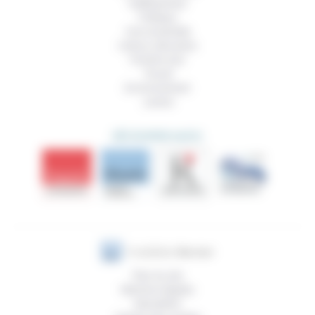
Vieillissement
Politique
Vivre ensemble
Culture, éducation
Prendre soin
Travail
Environnement
Justice
DÉCOUVRIR AUSSI
Plan du site
Mentions légales
Newsletter