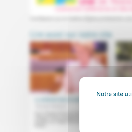
Conférence sur le Carême (Église protestante un
Lire aussi sur notre site
Notre site ut
La solidarité dans le malheur
L’éco
Thomas Ferenczi
16/04/2020
Frédér
Pour Thomas Ferenczi, il est injuste de
La Con
critiquer l’Union européenne dans la crise
convoq
actuelle car, malgré des pouvoirs très
certai
limités...
souvent