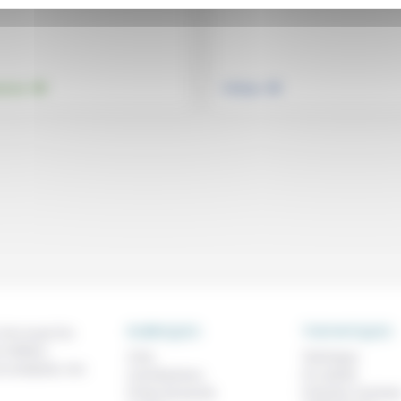
.
.
nement
Politique
RUBRIQUES
THEMATIQUES
 de ce que l'on
métiers,
À lire
Technique
os analyses, nos
Contributions
Foi, laïcité
Prises de parole
Femmes, homme