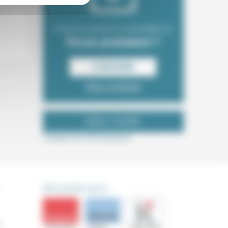
Envie de recevoir la newsletter du
Forum protestant ?
S‘INSCRIRE
Nous contacter
NOUS SUIVRE
Tweets de ForProtestant
DÉCOUVRIR AUSSI
s