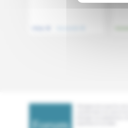
.
.
Politique
Vivre ensemble
Environ
Témoigner de ce que l'on voit,
constate dans nos vies et nos 
échanger nos expériences, n
expertises et nos idées