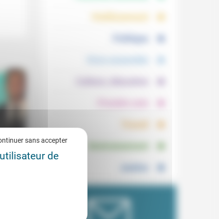
.
.
Vieillissement
.
Politique
.
Vivre ensemble
.
Culture, éducation
.
Prendre soin
.
Travail
.
ontinuer sans accepter
Environnement
utilisateur de
Justice
6/2024
en cas
u RN à