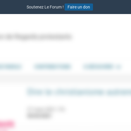
Soutenez Le Forum !
Faire un don
ion de Regards protestants
DE PAROLE
CONTRIBUTIONS
À DÉCOUVRIR
Dire le christianisme autre
27 mars 2021 17h
05/03/2021