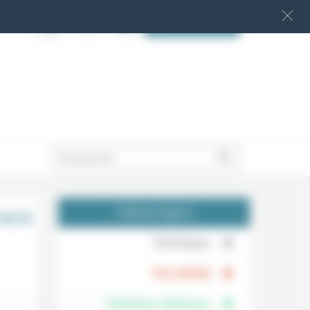
S‘INSCRIRE
.
ment
THÉMATIQUES
.
Technique
.
Foi, laïcité
Femmes, hommes