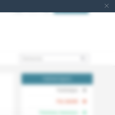
S‘INSCRIRE
.
THÉMATIQUES
.
Technique
.
Foi, laïcité
Femmes, hommes