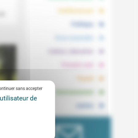
.
.
Vieillissement
 de
.
Politique
.
Vivre ensemble
.
Culture, éducation
.
Prendre soin
.
Travail
.
ontinuer sans accepter
Environnement
utilisateur de
Justice
foi et
9/2019
enèse
e la
 a