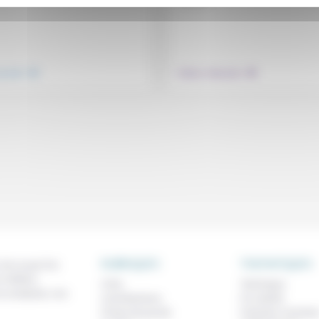
.
.
nsemble
Culture, éducation
RUBRIQUES
THEMATIQUES
 de ce que l'on
métiers,
À lire
Technique
os analyses, nos
Contributions
Foi, laïcité
Prises de parole
Femmes, homme