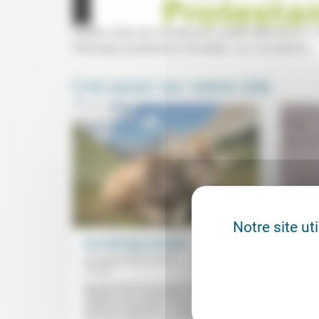
Quelle vision du monde pour quelle délivrance ?, 
théologie protestante, Bruxelles, sur inscription).
Lire aussi sur notre site
Notre site ut
Une théologie animale
Le ma
que l’
Rodolphe Blanchard-
03/12/2020
Kowal
Eve L
Bénéficiant d’une longue tradition
La loi 
anglaise «de compassion et de charité
accusé
envers les animaux», la théologie
des pro
animale «propose une relecture des...