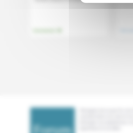
.
Environnement
Vivre e
Témoigner de ce que l'on voit,
constate dans nos vies et nos 
échanger nos expériences, n
expertises et nos idées