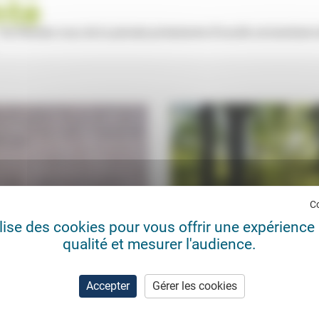
7es Rendez-vous de la pensée protestante (Faculté universitaire
C
ilise des cookies pour vous offrir une expérience 
qualité et mesurer l'audience.
riage, davantage un symbole
Édition : un an de poésie de la 
expression de la nature
de philologie...
urbe
04/07/2014
Jacqueline Assaël
22/0
Accepter
Gérer les cookies
sur le mariage pour tous fut
Jacqueline Assaël retrace ici la g
e par ses opposants, dont bien
et la première année d’existence d
testants, de mettre à mal...
maison d’édition Jas sauvages qui
choisi...