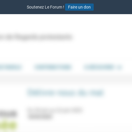
Soutenez Le Forum !
Faire un don
ion de Regards protestants
DE PAROLE
CONTRIBUTIONS
À DÉCOUVRIR
Délivre-nous du mal
Du 20 juin au 22 juin 2025
18/04/2025