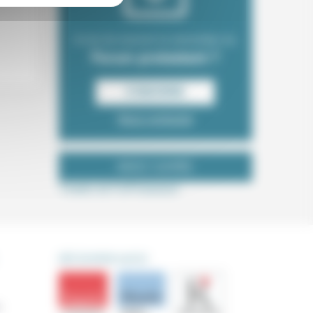
Envie de recevoir la newsletter du
Forum protestant ?
S‘INSCRIRE
Nous contacter
NOUS SUIVRE
Tweets de ForProtestant
DÉCOUVRIR AUSSI
s