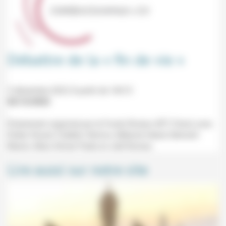
Débattre de la « fin de vie »
3 décembre 2022 À partir de 14h15
02/12/2022
Évènement organisé par le Fonds Ricœur (IPT, Paris) avec
Didier SIcard, Frédéric Worms, Mélanie Heard, Bernard
Manin, Marc-Olivier Padis et Joël Roman.
Lire aussi sur notre site