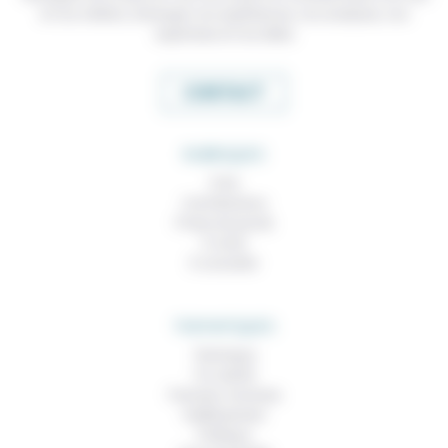
et nos métiers, échanger nos expériences, nos analyses, nos
expertises et nos idées
CONTACT
RUBRIQUES
À lire
Contributions
Prises de parole
À noter
À consulter
THEMATIQUES
Technique
Foi, laïcité
Femmes, hommes
Vieillissement
Politique