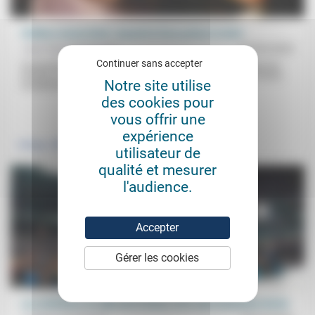
Hobbes versus Kant. Quand la force prime le droit
Jean-Paul Sanfourche
07/02/2025
Continuer sans accepter
Puissances hobbesiennes (les États-Unis de Trump, la Russie de
Poutine, la Chine de Xi) contre fragile assemblage kantien (l’Union
Notre site utilise
Européenne)...
des cookies pour
.
.
vous offrir une
expérience
Politique
Culture, éducation
utilisateur de
qualité et mesurer
l'audience.
Accepter
Gérer les cookies
Les chrétiens, le culte de la force, et le vote d’extrême droite