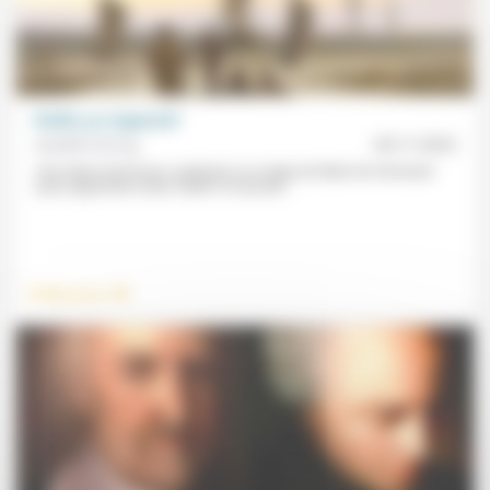
Vieillir, ça s’apprend?
Isabelle Hartvig
04/11/2022
«Une dame de 84 ans» participe à un stage de Marie de Hennezel
«pour apprendre à bien vieillir» et raconte...
.
Vieillissement