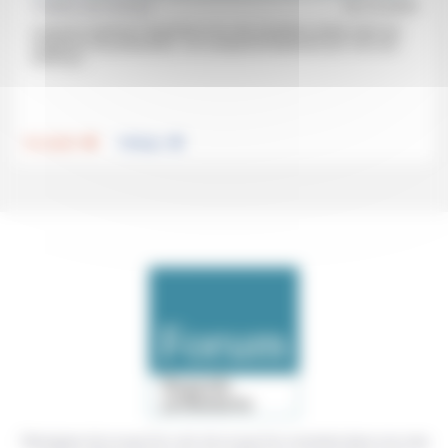
Frédéric de Coninck
16/12/2024
Lorsqu’on examine l’importance du vote d’extrême droite selon les
catégories de protestants, «on comprend finalement (et c’est une
vérité qui...
.
.
Foi, laïcité
Politique
Témoigner de ce que l'on voit, de ce que l'on constate dans nos vies