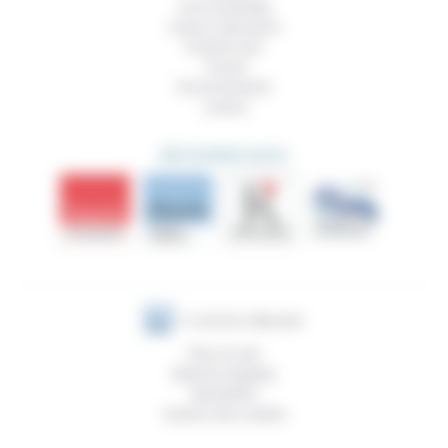
Vivre ensemble
Culture, éducation
Prendre soin
Travail
Environnement
Justice
DÉCOUVRIR AUSSI
Plan du site
Mentions légales
Newsletter
Gestion des cookies