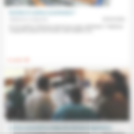
Revisiter le carême en protestant ?
Stéphane Lavignotte
25/03/2026
Et si le Carême n’était pas réservé aux seuls catholiques ? Stéphane
Lavignotte propose de revisiter cette tradition à la...
.
Foi, laïcité
Le tissu associatif au risque des élections législatives