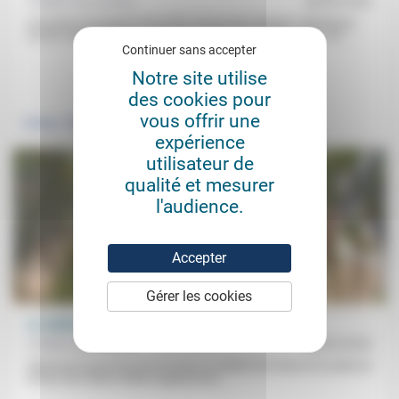
Frédéric de Coninck
28/06/2024
Les prises de position de la FPF comme des évêques catholiques
sur les choix électoraux «appellent au discernement» mais «ne...
Continuer sans accepter
Notre site utilise
.
.
des cookies pour
vous offrir une
Politique
Vivre ensemble
expérience
utilisateur de
qualité et mesurer
l'audience.
Accepter
Gérer les cookies
Le sabbat de la terre… et l’attention aux pauvres
Frédéric de Coninck
06/03/2023
Clairement prescrits par la loi juive, le sabbat de la terre et le jubilé de
remise des dettes étaient apparement...