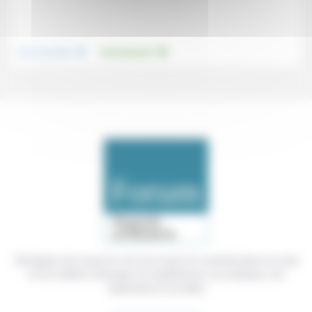
.
.
Vivre ensemble
Environnement
Témoigner de ce que l'on voit, de ce que l'on constate dans nos vies
et nos métiers, échanger nos expériences, nos analyses, nos
expertises et nos idées