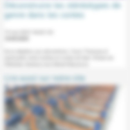
Déconstruire les stéréotypes de
genre dans les contes
19 mai 2025 10h30-12h
10/05/2025
De la rébellion aux réinventions. Cours "Femmes et
spiritualité: entre mythes et contes de fées" (Palais de
l'Athénée, Genève) avec Mariel Mazzocco.
Lire aussi sur notre site