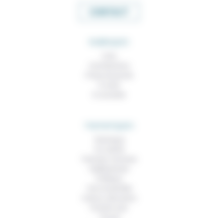
CONTACT
RUBRIQUES
À lire
Contributions
Prises de parole
À noter
À consulter
THEMATIQUES
Technique
Foi, laïcité
Femmes, hommes
Vieillissement
Politique
Vivre ensemble
Culture, éducation
Prendre soin
Travail