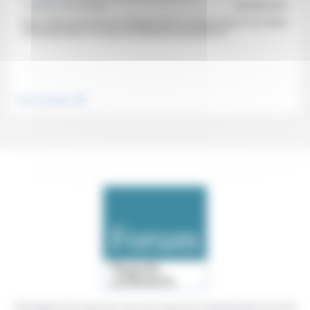
Frédéric de Coninck
02/08/2021
Entre l’idole façonnée par l’artisan dont se moque Esaïe et nos idoles
contemporaines, il y a peu de différences puisqu’est...
.
Vivre ensemble
Témoigner de ce que l'on voit, de ce que l'on constate dans nos vies