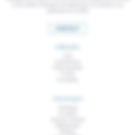
et nos métiers, échanger nos expériences, nos analyses, nos
expertises et nos idées
CONTACT
RUBRIQUES
À lire
Contributions
Prises de parole
À noter
À consulter
THEMATIQUES
Technique
Foi, laïcité
Femmes, hommes
Vieillissement
Politique