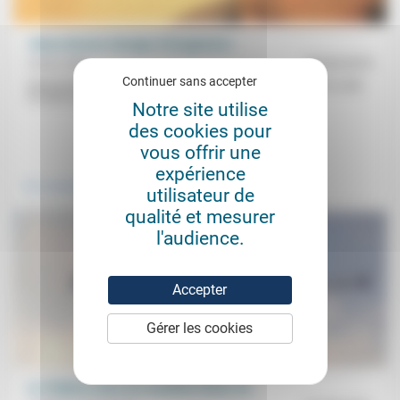
«Nous devons changer d’imaginaire»
Olivier Abel
30/04/2019
Continuer sans accepter
Intervenant lors de la 6e Convention du Forum à Nîmes dont il a été
l’un des organisateurs, Olivier Abel revient sur les...
Notre site utilise
des cookies pour
.
.
vous offrir une
expérience
Vivre ensemble
Prendre soin
utilisateur de
qualité et mesurer
l'audience.
Accepter
Gérer les cookies
Le religieux dans les sociétés riches (3)