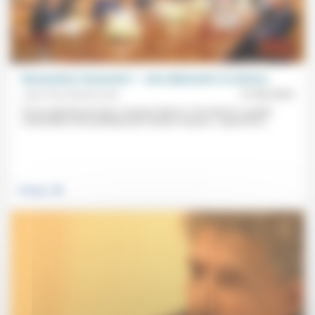
Réactualiser Clausewitz ? (Une diplomatie à la dérive)
Jean-Paul Sanfourche
27/06/2025
Pour le général prussien, la guerre était au 19e siècle la «simple
continuation de la politique par d’autres moyens». Aujourd’hui,...
.
Politique