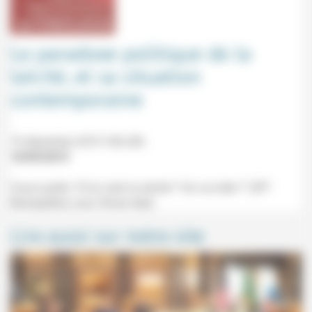
Le paradoxe politique de la
laïcité, et sa situation
contemporaine
19 décembre 2019 18h-20h
10/09/2019
Cours public "D'où vient la laïcité ? Où va-t-elle ?" (IPT
Montpellier) avec Olivier Abel.
Lire aussi sur notre site