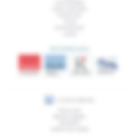
Vivre ensemble
Culture, éducation
Prendre soin
Travail
Environnement
Justice
DÉCOUVRIR AUSSI
Plan du site
Mentions légales
Newsletter
Gestion des cookies