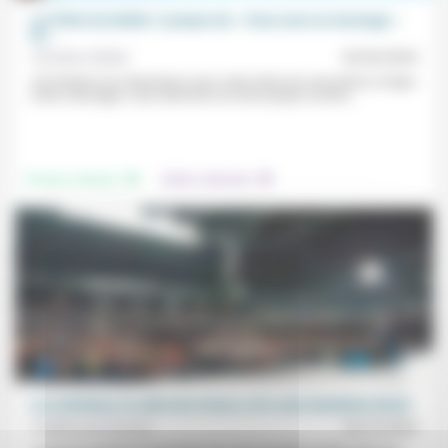
Les filets du diable: à propos de « Vous avez un message »
de...
Christian Walter
26/04/2024
«En limitant nos interactions avec autrui dans les rencontres en ligne
à des messages, nous devenons au sens propre comme...
.
.
Femmes, hommes
Culture, éducation
Les chrétiens, le culte de la force, et le vote d’extrême droite
Frédéric de Coninck
16/12/2024