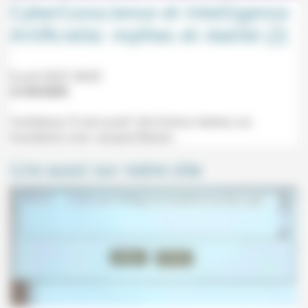
CyberConscience et Intelligence
Artificielle: mythes et réalité (2)
8 avril 2025 18h30
21/03/2025
Conférence "À ciel ouvert" (Uni Dufour, Genève, sur
inscription) avec Jacques Besson.
Lire aussi sur notre site