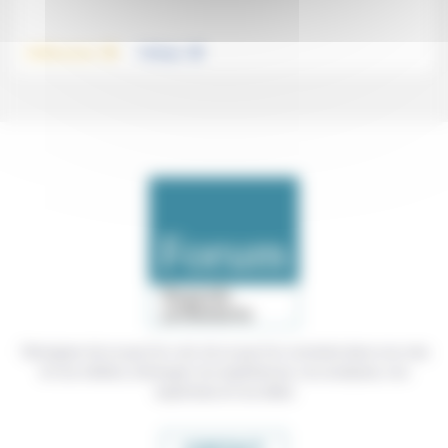
.
.
Vieillissement
Politique
Témoigner de ce que l'on voit, de ce que l'on constate dans nos vies
et nos métiers, échanger nos expériences, nos analyses, nos
expertises et nos idées