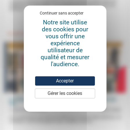
Lorsqu’on examine l’importance du vote d’extrême droite selon les
catégories de protestants, «on comprend finalement (et c’est une
vérité qui...
Continuer sans accepter
.
.
Notre site utilise
des cookies pour
Foi, laïcité
Politique
vous offrir une
expérience
utilisateur de
qualité et mesurer
l'audience.
Accepter
Gérer les cookies
La réforme des retraites, une redéfinition de la place et du
rôle...
Frédérick Casadesus
16/01/2023
«On ne peut donc pas dire qu’un État d’un nouveau style advienne. Au
contraire, c’est la résurgence des modèles anciens...