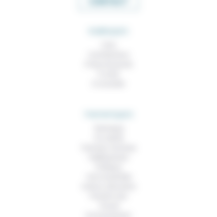
CONTACT
RUBRIQUES
À lire
Contributions
Prises de parole
À noter
À consulter
THEMATIQUES
Technique
Foi, laïcité
Femmes, hommes
Vieillissement
Politique
Vivre ensemble
Culture, éducation
Prendre soin
Travail
Environnement