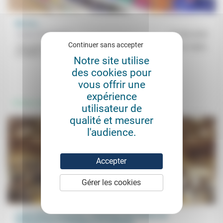
Me too…
Valérie Rodriguez
07/09/2020
Continuer sans accepter
«Ces phrases («C’est rien, c’est la ménopause», ou «Tu as tes règles,
on dirait»), qui ne les as jamais entendues,...
Notre site utilise
des cookies pour
.
vous offrir une
expérience
Femmes, hommes
utilisateur de
qualité et mesurer
l'audience.
Accepter
Gérer les cookies
L’agriculture française: révélateur des limites de
l’engagement écologique du politique