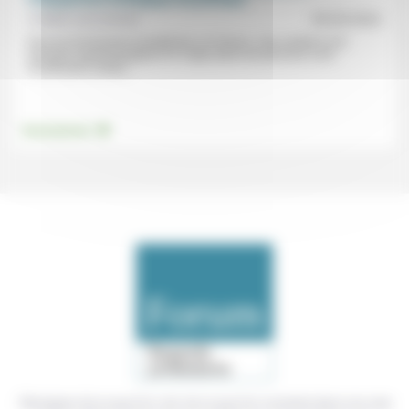
Frédéric de Coninck
09/05/2022
Pour la Commission européenne, en France, «les soutiens à la
transition agroécologique et à l’agriculture de précision sont
insuffisants, tandis...
.
Environnement
Témoigner de ce que l'on voit, de ce que l'on constate dans nos vies