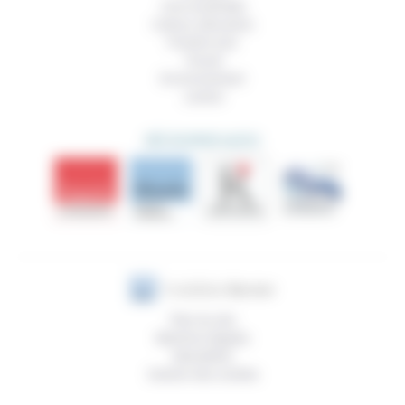
Vivre ensemble
Culture, éducation
Prendre soin
Travail
Environnement
Justice
DÉCOUVRIR AUSSI
Plan du site
Mentions légales
Newsletter
Gestion des cookies