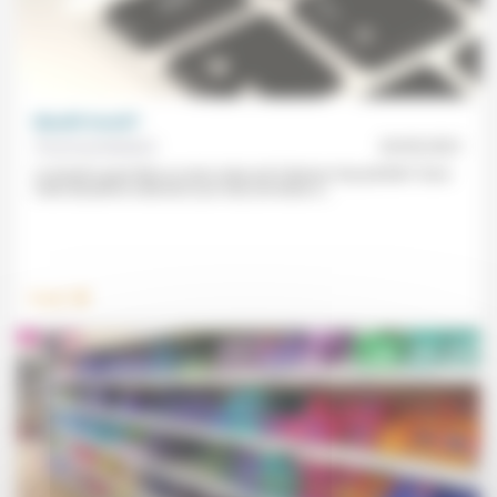
Maudit travail?
Forum protestant
29/05/2021
Le travail a peut-être un sens mais est-il devenu trop pénible? Dans
cette deuxième sélection (sur huit) de textes à...
.
Travail