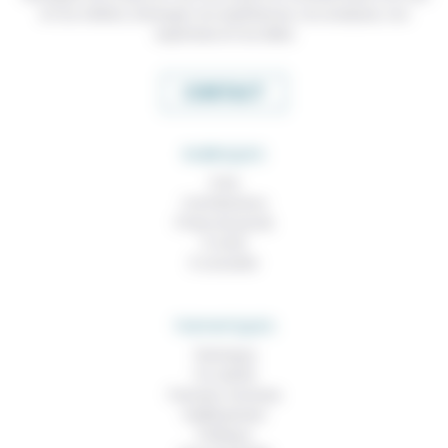
et nos métiers, échanger nos expériences, nos analyses, nos
expertises et nos idées
CONTACT
RUBRIQUES
À lire
Contributions
Prises de parole
À noter
À consulter
THEMATIQUES
Technique
Foi, laïcité
Femmes, hommes
Vieillissement
Politique