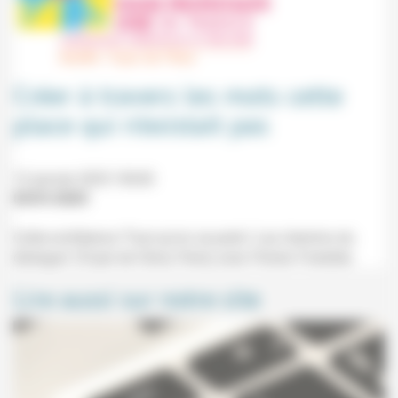
Créer à travers les mots cette
place qui n’existait pas
12 janvier 2025 10h30
03/01/2025
Culte-conférence "Faut qu'on se parle ! Les chemins du
dialogue" (Foyer de l'âme, Paris) avec Florian Forestier.
Lire aussi sur notre site