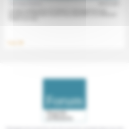
Véronique Dubarry
09/07/2021
Les deux confinements ont entraîné un développement sans
précédent du télétravail, souvent sans préparation. Or, le télétravail
soulève une foule...
.
Travail
Témoigner de ce que l'on voit, de ce que l'on constate dans nos vies