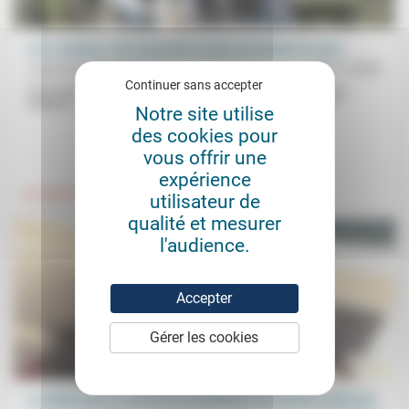
Les « raisons » de la branche armée du Hamas ne sont...
Jean-Paul Sanfourche
02/11/2023
Continuer sans accepter
Pour Jean-Paul Sanfourche (qui répond ici au texte de Philippe
Malidor), ce qui limite la comparaison du conflit actuel entre...
Notre site utilise
des cookies pour
.
.
vous offrir une
expérience
Foi, laïcité
Politique
utilisateur de
qualité et mesurer
l'audience.
Accepter
Gérer les cookies
Le télétravail ne met pas les problèmes du travail à distance