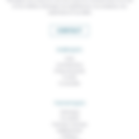
et nos métiers, échanger nos expériences, nos analyses, nos
expertises et nos idées
CONTACT
RUBRIQUES
À lire
Contributions
Prises de parole
À noter
À consulter
THEMATIQUES
Technique
Foi, laïcité
Femmes, hommes
Vieillissement
Politique