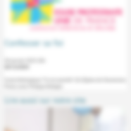
Confesser sa foi
28 janvier 2025 20h
20/12/2024
Cycle théologique "Foi et autorité" (4) (Église de l'Ascension,
Paris) avec Philippe Büttgen.
Lire aussi sur notre site