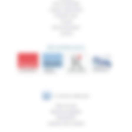
Vivre ensemble
Culture, éducation
Prendre soin
Travail
Environnement
Justice
DÉCOUVRIR AUSSI
Plan du site
Mentions légales
Newsletter
Gestion des cookies