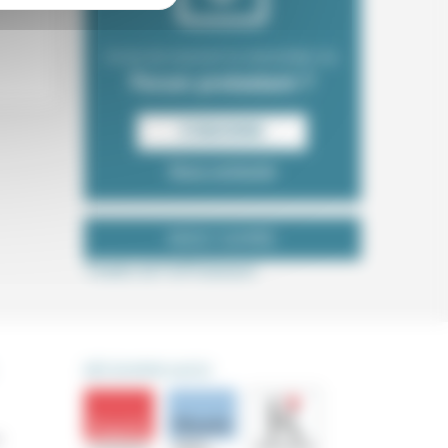
Envie de recevoir la newsletter du
Forum protestant ?
S‘INSCRIRE
Nous contacter
NOUS SUIVRE
Tweets de ForProtestant
DÉCOUVRIR AUSSI
s