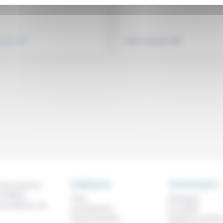
.
.
nsemble
Culture, éducation
RUBRIQUES
THEMATIQUES
 de ce que l'on
métiers,
À lire
Technique
os analyses, nos
Contributions
Foi, laïcité
Prises de parole
Femmes, homme