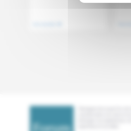
.
Vivre ensemble
Vivre e
Témoigner de ce que l'on voit,
constate dans nos vies et nos 
échanger nos expériences, n
expertises et nos idées