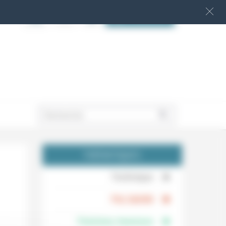
S‘INSCRIRE
.
THÉMATIQUES
.
Technique
.
Foi, laïcité
Femmes, hommes