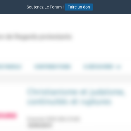
Soutenez Le Forum !
Faire un don
ion de Regards protestants
DE PAROLE
CONTRIBUTIONS
À DÉCOUVRIR
Christianisme et judaïsme,
continuités et ruptures
8 janvier 2020 20h-21h30
10/09/2019