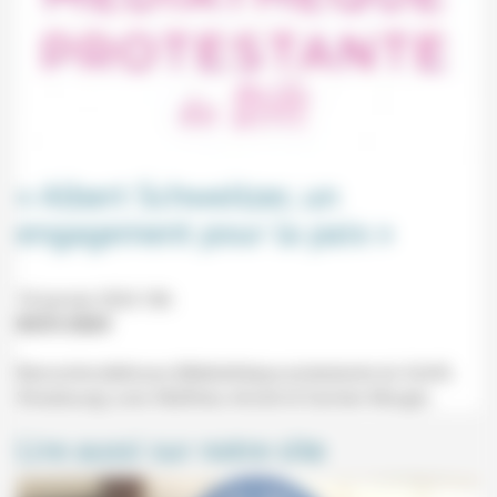
« Albert Schweitzer, un
engagement pour la paix »
18 janvier 2024 18h
05/01/2024
Rencontre-dédicace (Médiathèque protestante du Schift,
Strasbourg) avec Matthieu Arnold et Damien Mougin.
Lire aussi sur notre site