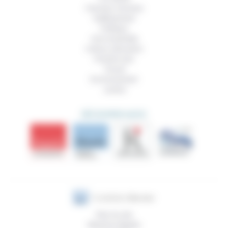
Femmes, hommes
Vieillissement
Politique
Vivre ensemble
Culture, éducation
Prendre soin
Travail
Environnement
Justice
DÉCOUVRIR AUSSI
Plan du site
Mentions légales