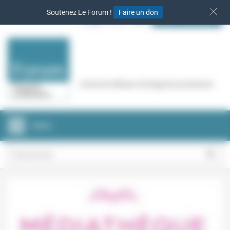
Panneau de gestion des cookies
Soutenez Le Forum !
Faire un don
S‘INSCRIRE
Cercle de réflexion de Regards protestants
MENU