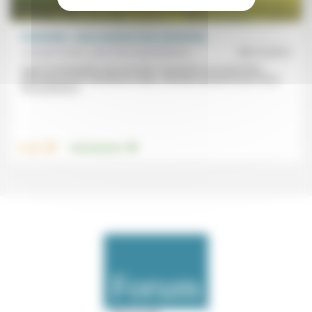
Pesticides : nous sommes tous concernés
Jacques Varet, Jean-Paul Aeschlimann
08/12/2014
Appel de Montpellier afin de limiter l’exposition aux pesticides,
demande de leur interdiction totale, viticulteur poursuivi pour refus
d’en pulvériser...
.
.
Travail
Environnement