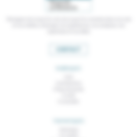
Témoigner de ce que l'on voit, de ce que l'on constate dans nos vies
et nos métiers, échanger nos expériences, nos analyses, nos
expertises et nos idées
CONTACT
RUBRIQUES
À lire
Contributions
Prises de parole
À noter
À consulter
THEMATIQUES
Technique
Foi, laïcité