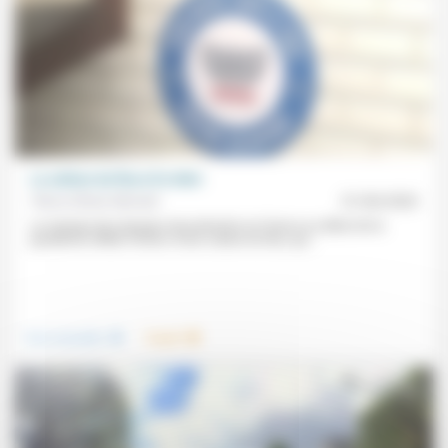
La culture du flux et le déni
Pierre-Olivier Monteil
01/06/2020
Le manque de masques de protection en France au début de la
pandémie reflète l’échec d’une culture du flux, qui...
.
.
Vivre ensemble
Travail