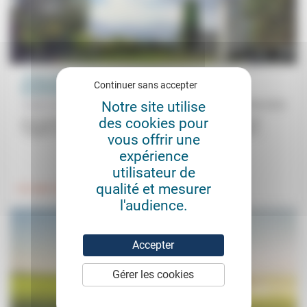
«À ton avis, on a tous le même Dieu, chrétiens et
Continuer sans accepter
musulmans?»
Notre site utilise
Valérie Rodriguez
28/09/2022
des cookies pour
Une question que Valérie Rodriguez de la Mission populaire de
Trappes ne s’était jamais posée mais qui l’a interpellée. Sans...
vous offrir une
expérience
.
utilisateur de
qualité et mesurer
Foi, laïcité
l'audience.
Accepter
Gérer les cookies