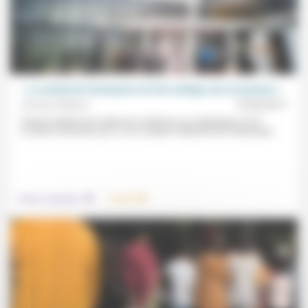
« Le monde de l’entreprise est très ambigu avec les jeunes »
Antoine Rolland
15/04/2017
Antoine Rolland est maitre de conférence en statistique à l’IUT
Lumière-Université Lyon 2 où il y dirige le département Statistique...
.
.
Culture, éducation
Travail