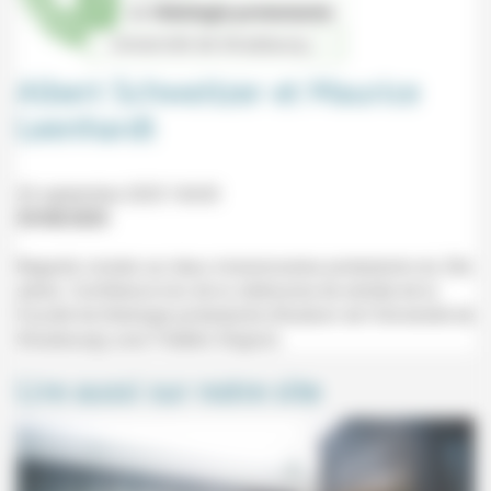
Albert Schweitzer et Maurice
Leenhardt
26 septembre 2025 16h30
29/08/2025
Regards croisés sur deux missionnaires protestants du 20e
siècle. Conférence lors de la cérémonie de rentrée de la
Faculté de théologie protestante (Studium de l'Université de
Strasbourg) avec Frédéric Rognon.
Lire aussi sur notre site