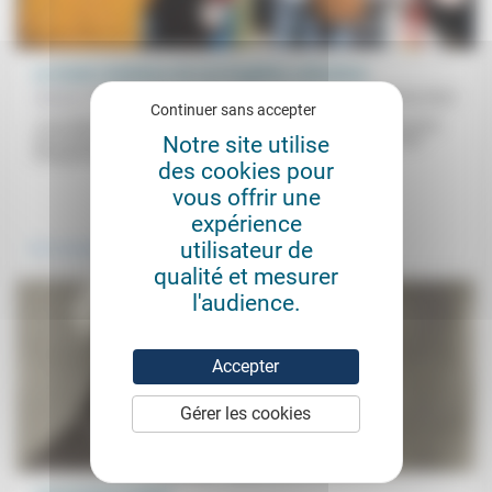
Le Covid, révélateur de nos fragilités collectives
Sylvain Cuzent
08/02/2021
Continuer sans accepter
«Les distributions alimentaires voient se présenter des personnes
Notre site utilise
qui n’auraient jamais pensé en arriver là: des artisans, des auto-
entrepreneurs, des...
des cookies pour
vous offrir une
.
expérience
utilisateur de
Vivre ensemble
qualité et mesurer
l'audience.
Accepter
Gérer les cookies