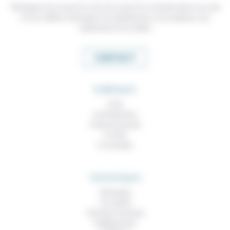
Témoigner de ce que l'on voit, de ce que l'on constate dans nos vies
et nos métiers, échanger nos expériences, nos analyses, nos
expertises et nos idées
CONTACT
RUBRIQUES
À lire
Contributions
Prises de parole
À noter
À consulter
THEMATIQUES
Technique
Foi, laïcité
Femmes, hommes
Vieillissement