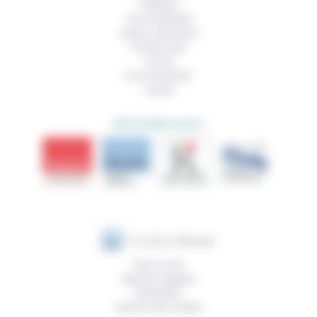
Politique
Vivre ensemble
Culture, éducation
Prendre soin
Travail
Environnement
Justice
DÉCOUVRIR AUSSI
Plan du site
Mentions légales
Newsletter
Gestion des cookies