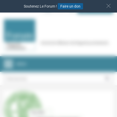
Panneau de gestion des cookies
Soutenez Le Forum !
Faire un don
S‘INSCRIRE
Cercle de réflexion de Regards protestants
MENU