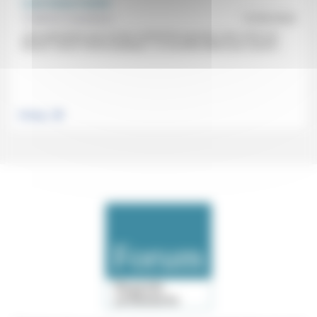
L’ami Guizot revient
Frédérick Casadesus
12/09/2024
«Une génération pour qui les sentiments peuvent, sans nuire à la
Raison, mener l’action publique.» La nouvelle édition par Laurent...
.
Politique