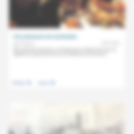
Une puissance de nomination
18/07/2021
Brice Deymié
Être aumônier de prison, c’est éprouver à chaque fois que «la
dignité du sujet devant Dieu est antérieure aux actions»...
.
.
Politique
Justice