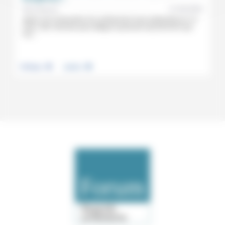
21/04/2020
Brice Deymié
Après une instauration du confinement sans préparation le 15
mars, des mesures pour alléger la pression qui prouvent que
l’on...
.
.
Politique
Justice