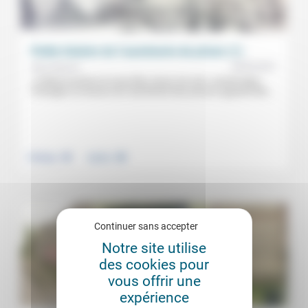
Petite histoire de l’aumônerie de prison (1)
28/05/2021
Brice Deymié
«J’étais en prison et vous êtes venus me voir»: ancrée dans
l’évangile, la mission de l’aumônerie des prisons apparaît dès...
.
.
Politique
Justice
Continuer sans accepter
Notre site utilise
des cookies pour
vous offrir une
expérience