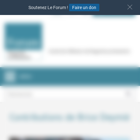
Panneau de gestion des cookies
Soutenez Le Forum !
Faire un don
S‘INSCRIRE
Cercle de réflexion de Regards protestants
MENU
Contributions de Brice Deymié