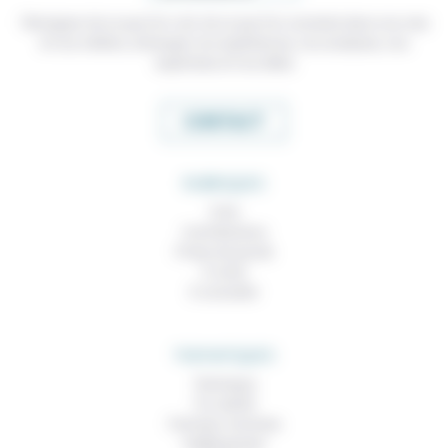
Témoigner de ce que l'on voit, de ce que l'on constate dans nos vies
et nos métiers, échanger nos expériences, nos analyses, nos
expertises et nos idées
CONTACT
RUBRIQUES
À lire
Contributions
Prises de parole
À noter
À consulter
THEMATIQUES
Technique
Foi, laïcité
Femmes, hommes
Vieillissement