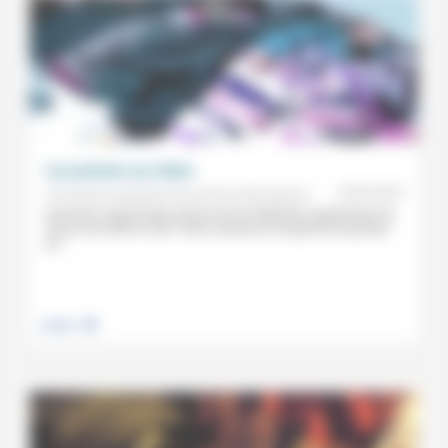
Les prisons au Liban
20/06/2024
Aumônerie protestante des prisons, Brice Deymié
Aumônier national des prisons de la Fédération protestante de
France de 2009 et 2021, Brice Deymié est aujourd’hui pasteur
de...
.
Justice