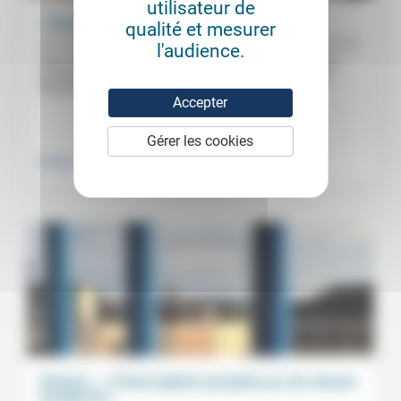
utilisateur de
«Travailler sur la prison d’après»
qualité et mesurer
07/06/2020
Brice Deymié
l'audience.
Dans cet entretien accordé à Jean-Luc Mouton de Campus
protestant dans les derniers temps du confinement, Brice
Deymié explique la...
Accepter
.
.
Gérer les cookies
Politique
Justice
Prisons : « Il faut espérer qu’après ça, les choses
bougeront »