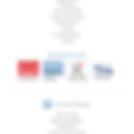
Politique
Vivre ensemble
Culture, éducation
Prendre soin
Travail
Environnement
Justice
DÉCOUVRIR AUSSI
Plan du site
Mentions légales
Newsletter
Gestion des cookies