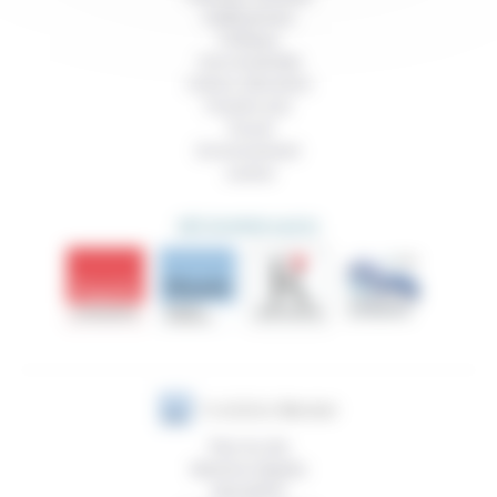
Vieillissement
Politique
Vivre ensemble
Culture, éducation
Prendre soin
Travail
Environnement
Justice
DÉCOUVRIR AUSSI
Plan du site
Mentions légales
Newsletter