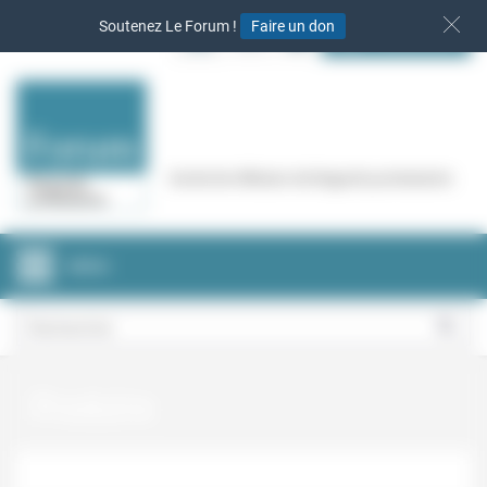
Panneau de gestion des cookies
Soutenez Le Forum !
Faire un don
S‘INSCRIRE
Cercle de réflexion de Regards protestants
MENU
produire
Prises de parole et contributions