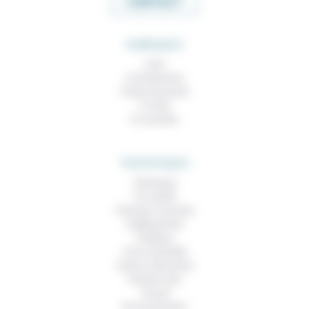
CONTACT
RUBRIQUES
À lire
Contributions
Prises de parole
À noter
À consulter
THEMATIQUES
Technique
Foi, laïcité
Femmes, hommes
Vieillissement
Politique
Vivre ensemble
Culture, éducation
Prendre soin
Travail
Environnement