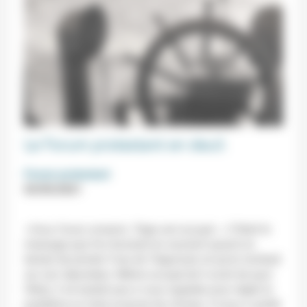
Le Forum protestant en deuil
Forum protestant
03/05/2021
«Vous l’avez compris, Trégo est occupé…»
C’était le
message que l’on écoutait en souriant quand on
tentait de joindre Yves de Trégomain et qu’on tombait
sur son répondeur. Même occupé (et il avait de quoi
l’être), il ne tardait pas à vous rappeler pour régler le
problème ou faire avancer les choses. Il nous a quitté