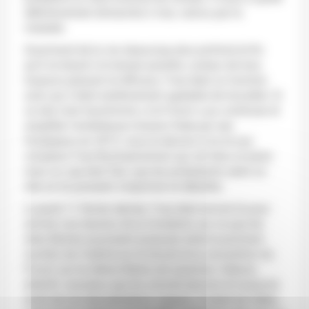
définitivement dimanche 2 mai, vaincu par la
maladie.
Gourmand de la vie, beaucoup plus profond et fin
qu’il ne tenait à le laisser paraitre, curieux de tout,
toujours plaisant et efficace, Yves était un homme
avec qui il était extrêmement agréable de travailler. Si
ce site s’est transformé, si le Forum a pu continuer et
amplifier l’ambitieuse mission fixée par ses
fondateurs en 2013, nous le devons à lui et son
complice Yves Buchsenschutz qui ont tenu la barre
avec un cap bien fixé: que les protestants aient un
site où ils puissent s’exprimer et débattre.
Le jeudi 11 février dernier, Yves était encore là pour
animer une réunion de la fondation sur ce que les
sites Bersier pourraient proposer entre le prochain
numéro de
Foi&Vie
sur le travail et la convention du
Forum sur le même thème cet automne. Debout,
attentif, soucieux que du concret (encore et toujours)
sorte de nos élucubrations vagues, il notait les idées,