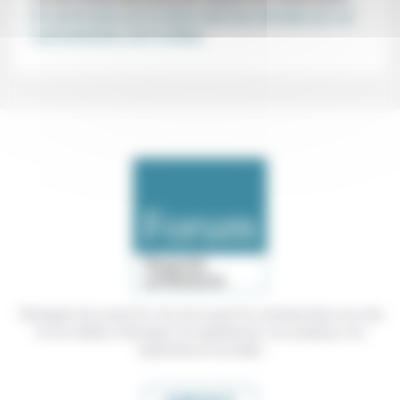
En savoir plus sur la façon dont les données de vos
commentaires sont traitées
.
Témoigner de ce que l'on voit, de ce que l'on constate dans nos vies
et nos métiers, échanger nos expériences, nos analyses, nos
expertises et nos idées