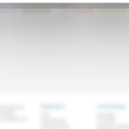
.
.
.
.
nsemble
Environnement
Foi, laïcité
Vieillissement
RUBRIQUES
THEMATIQUES
 de ce que l'on
métiers,
À lire
Technique
os analyses, nos
Contributions
Foi, laïcité
Prises de parole
Femmes, homme