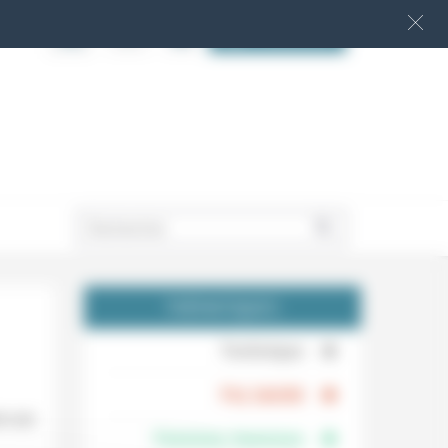
S‘INSCRIRE
.
THÉMATIQUES
.
Technique
.
Foi, laïcité
ns sur
Femmes, hommes