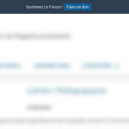
Soutenez Le Forum !
Faire un don
ion de Regards protestants
DE PAROLE
CONTRIBUTIONS
À DÉCOUVRIR
Cahiers Pédagogiques
27/09/2018
iques publie régulièrement des actualités, portraits et recensio