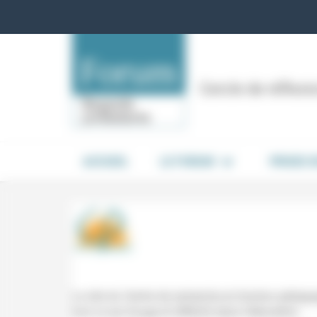
Panneau de gestion des cookies
Cercle de réflex
ACCUEIL
LE FORUM
PRISES 
Le site du Centre de recherche et d’action pédagog
tout ce qui bouge et réfléchit dans l’éducation.