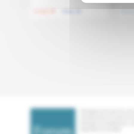
.
.
Foi, laïcité
Politique
Vivre e
Témoigner de ce que l'on voit,
constate dans nos vies et nos 
échanger nos expériences, n
expertises et nos idées