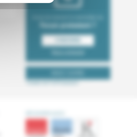
Envie de recevoir la newsletter du
Forum protestant ?
S‘INSCRIRE
Nous contacter
NOUS SUIVRE
Tweets de ForProtestant
DÉCOUVRIR AUSSI
s