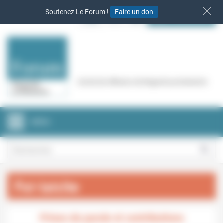
Panneau de gestion des cookies
Soutenez Le Forum !
Faire un don
S‘INSCRIRE
Cercle de réflexion de Regards protestants
MENU
foi-laicite
Prises de parole et contributions