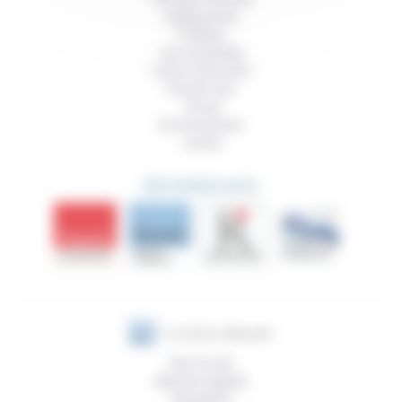
Vieillissement
Politique
Vivre ensemble
Culture, éducation
Prendre soin
Travail
Environnement
Justice
DÉCOUVRIR AUSSI
Plan du site
Mentions légales
Newsletter